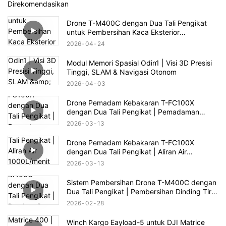
Direkomendasikan
Drone T-M400C dengan Dua Tali Pengikat
untuk Pembersihan Kaca Eksterior
Perumahan Kelas Atas | Jangkauan 60m
2026
04
24
Modul Memori Spasial Odin1 | Visi 3D Presisi
Tinggi, SLAM & Navigasi Otonom
2026
04
03
Drone Pemadam Kebakaran T-FC100X
dengan Dua Tali Pengikat | Pemadaman
Kebakaran Gedung Tinggi hingga 100m
2026
03
13
Drone Pemadam Kebakaran T-FC100X
dengan Dua Tali Pengikat | Aliran Air
1000L/menit & Penyelamatan Kebakaran
2026
03
13
Gedung Tinggi 100m
Sistem Pembersihan Drone T-M400C dengan
Dua Tali Pengikat | Pembersihan Dinding Tirai
Kaca Plaza Komersial
2026
02
28
Winch Kargo Eayload-5 untuk DJI Matrice