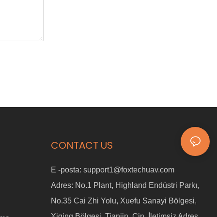
CONTACT US
E -posta:
support1@foxtechuav.com
Adres:
No.1 Plant, Highland Endüstri Parkı,
No.35 Cai Zhi Yolu, Xuefu Sanayi Bölgesi,
Xiqing Bölgesi, Tianjin, Çin. İletimsiz Adres