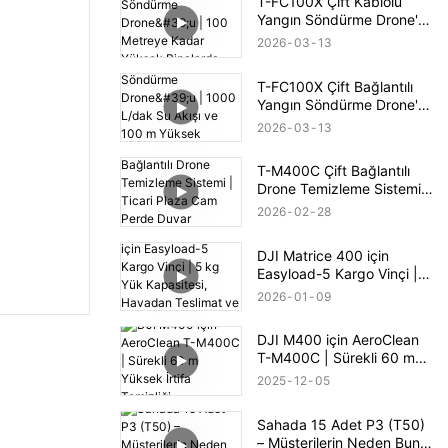
T-FC100X Çift Kablolu
Yangın Söndürme Drone'u
| 100 Metreye Kadar
2026
03
13
Yüksek Binalarda Yangın
Söndürme
T-FC100X Çift Bağlantılı
Yangın Söndürme Drone'u
| 1000 L/dak Su Akışı ve
2026
03
13
100 m Yüksek Binalarda
Yangın Kurtarma
T-M400C Çift Bağlantılı
Drone Temizleme Sistemi |
Ticari Plaza Cam Perde
2026
02
28
Duvar Temizliği
DJI Matrice 400 için
Easyload-5 Kargo Vinçi | 5
kg Yük Kapasitesi,
2026
01
09
Havadan Teslimat ve
PSDK Kontrolü
DJI M400 için AeroClean
T-M400C | Sürekli 60 m
Yüksek İrtifa Temizliği
2025
12
05
Sahada 15 Adet P3 (T50)
– Müşterilerin Neden Bunu