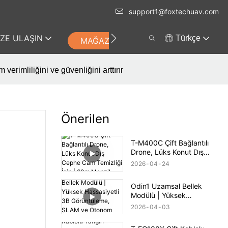
support1@foxtechuav.com
IZE ULAŞIN
Türkçe
MAĞAZA
erimliliğini ve güvenliğini arttırır
Önerilen
T-M400C Çift Bağlantılı
Drone, Lüks Konut Dış
Cephe Cam Temizliği İçin |
2026
04
24
60m Menzil
Odin1 Uzamsal Bellek
Modülü | Yüksek
Hassasiyetli 3B
2026
04
03
Görüntüleme, SLAM ve
Otonom Navigasyon