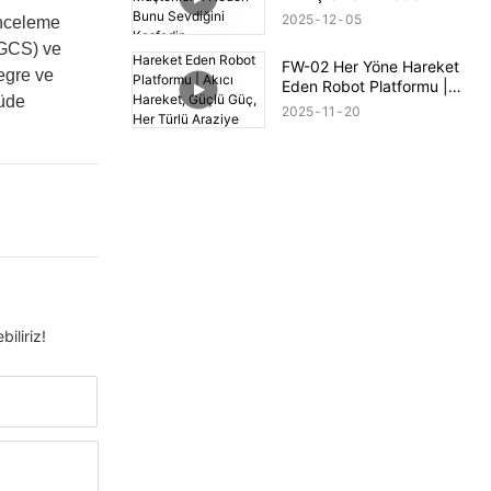
Sevdiğini Keşfedin
2025
12
05
 inceleme
 (GCS) ve
FW-02 Her Yöne Hareket
egre ve
Eden Robot Platformu |
çüde
Akıcı Hareket, Güçlü Güç,
2025
11
20
Her Türlü Araziye Hazır
iliriz!