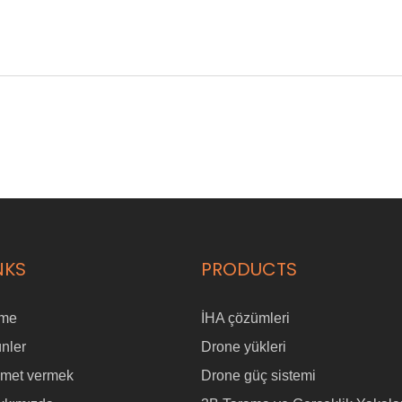
NKS
PRODUCTS
me
İHA çözümleri
nler
Drone yükleri
zmet vermek
Drone güç sistemi