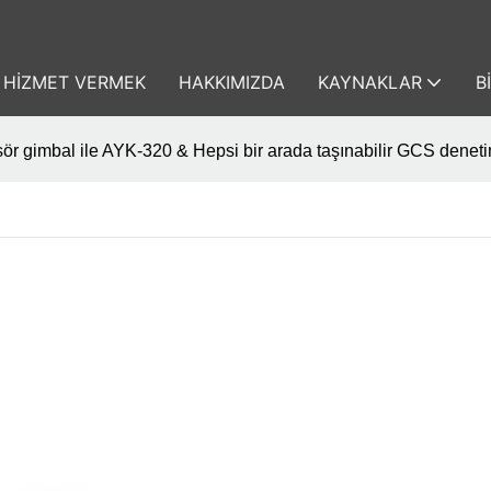
HIZMET VERMEK
HAKKIMIZDA
KAYNAKLAR
B
sör gimbal ile AYK-320 & Hepsi bir arada taşınabilir GCS denetim v