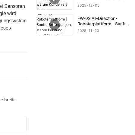
warum Kunden sie lieben
2025
12
05
wei Sensoren
gie wird
FW-02 All-Direction-
agungssystem
Roboterplattform | Sanfte
dieses
Bewegungen, starke
2025
11
20
Leistung, bereit für jedes
Gelände
e breite