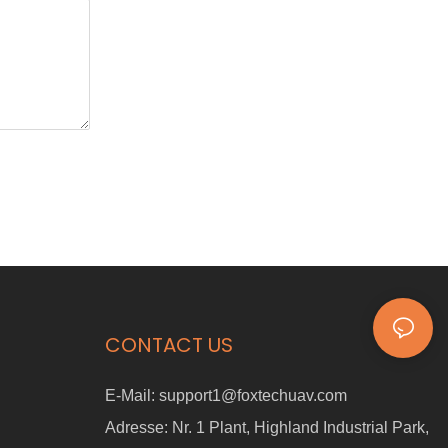
CONTACT US
E-Mail:
support1@foxtechuav.com
Adresse:
Nr. 1 Plant, Highland Industrial Park,