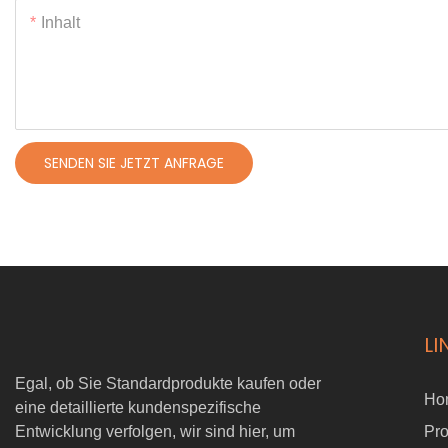
Inhalt
SENDEN SIE JETZT ANFRAGE
LI
Egal, ob Sie Standardprodukte kaufen oder
Ho
eine detaillierte kundenspezifische
Entwicklung verfolgen, wir sind hier, um
Pr