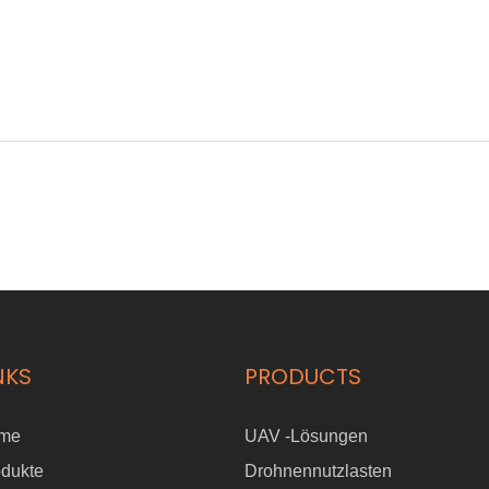
NKS
PRODUCTS
me
UAV -Lösungen
odukte
Drohnennutzlasten