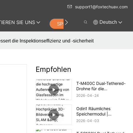
support1@foxtechuav.com
IEREN SIE UNS
Deutsch
SPEICHERN
ert die Inspektionseffizienz und -sicherheit
Empfohlen
T-M400C Dual-Tethered-
Drohne für die
hochwertige
2026
04
24
Außenreinigung von
Glasfassaden im
Odin1 Räumliches
Wohnbereich | 60 m
Speichermodul |
Reichweite
Hochpräzise 3D-
2026
04
03
Bildverarbeitung, SLAM &
Autonome Navigation