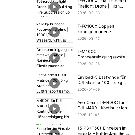
T-FC100X Dual Tethered
Firefight Drone | High
Building Fire Suppression
2026
03
13
up to 100m
T-FC100X Doppelt
kabelgebundene
Feuerwehrdrohne | 1000
2026
03
13
l/min Wasserdurchfluss &
100 m Höhenrettung
T-M400C
Drohnenreinigungssystem
mit zwei Kabeln |
2026
02
28
Reinigung von
Glasfassaden an
Eayload-5 Lastwinde für
Geschäftsgebäuden
DJI Matrice 400 | 5 kg
Nutzlast, Lufttransport &
2026
01
09
PSDK-Steuerung
AeroClean T-M400C für
DJI M400 | Kontinuierliche
Höhenreinigung bis 60 m
2025
12
05
15 P3 (T50)-Einheiten im
Einsatz – Entdecken Sie,