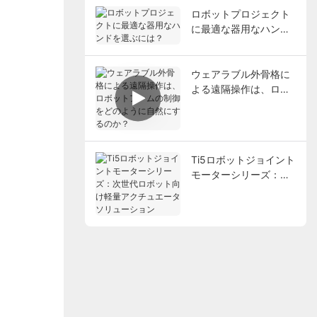
ロボットプロジェクト
に最適な器用なハンド
を選ぶには？
ウェアラブル外骨格に
よる遠隔操作は、ロボ
ットアームの制御をど
のように自然にするの
か？
Ti5ロボットジョイント
モーターシリーズ：次
世代ロボット向け軽量
アクチュエータソリュ
ーション