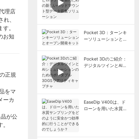
ロボット学習のための
新しいヘッドマウント
代理店
型データ収集ソリュー
明され、
ション
ます。
Pocket 3D：ターンキ
のお知
ーソリューションとオ
ープン開発キット
Pocket 3Dのご紹介：
デジタルツインとAIシ
ミュレーションのため
品の正規
のポータブル3DGSリ
アリティキャプチャ
 製品をマ
メーカ
EaseDip V400は、ド
ローンを用いた水質サ
ンプリングをどのよう
 製品が公
に安全かつ効率的に行
す。
うことができるのでし
ょうか？