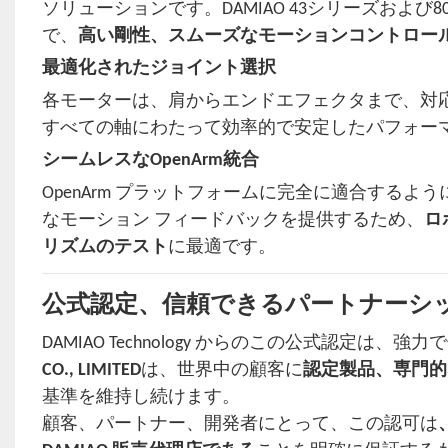
ソリューションです。DAMIAO 43シリーズおよ
で、
高い剛性、スムーズなモーションコントロー
最適化されたジョイント選択
各モーターは、肩からエンドエフェクタまで、対
すべての軸にわたって効率的で安定したパフォー
シームレスなOpenArm統合
OpenArm プラットフォームに完全に適合する
なモーション フィードバックを提供するため、
ロ
リズムのテスト
に最適です。
公式認定、信頼できるパートナーシ
DAMIAO Technology からのこの公式認定
CO., LIMITED
は、世界中の顧客に
認定製品、専門的
基準を維持し続けます。
顧客、パートナー、開発者にとって、この認可は