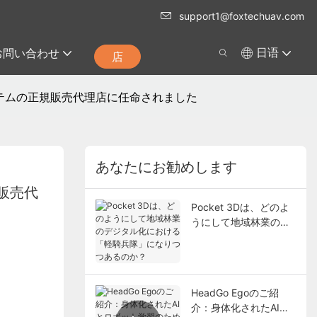
support1@foxtechuav.com
お問い合わせ
日语
店
ターシステムの正規販売代理店に任命されました
あなたにお勧めします
規販売代
Pocket 3Dは、どのよ
うにして地域林業のデ
ジタル化における「軽
騎兵隊」になりつつあ
るのか？
HeadGo Egoのご紹
介：身体化されたAIと