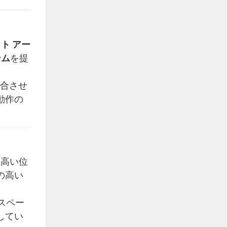
ット アー
テム
を提
合させ
動作の
と高い位
の高い
スペー
してい