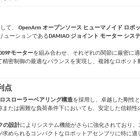
一部として、
OpenArm オープンソース ヒューマノイド ロボ
リューションである
DAMIAO ジョイント モーター シス
8009Pモーター
を組み合わせ、それぞれの関節に厳密に適
て精密制御の最適なバランスを実現し、複雑なロボット
利点
ロスローラーベアリング構造
を採用し、卓越した剛性
称または困難な負荷条件下においても、安定した信頼性
クの設計
によりシステム機能がさらに強化されており、
が求められるコンパクトなロボットアセンブリに特に適