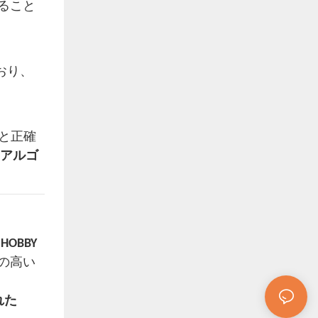
せること
おり、
給と正確
御アルゴ
 HOBBY
 の高い
られた