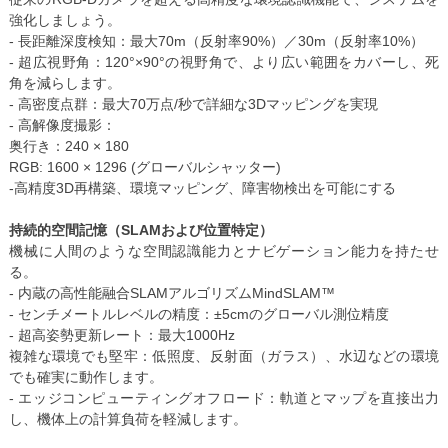
強化しましょう。
- 長距離深度検知：最大70m（反射率90%）／30m（反射率10%）
- 超広視野角：120°×90°の視野角で、より広い範囲をカバーし、死
角を減らします。
- 高密度点群：最大70万点/秒で詳細な3Dマッピングを実現
- 高解像度撮影：
奥行き：240 × 180
RGB: 1600 × 1296 (グローバルシャッター)
-高精度3D再構築、環境マッピング、障害物検出を可能にする
持続的空間記憶（SLAMおよび位置特定）
機械に人間のような空間認識能力とナビゲーション能力を持たせ
る。
- 内蔵の高性能融合SLAMアルゴリズムMindSLAM™
- センチメートルレベルの精度：±5cmのグローバル測位精度
- 超高姿勢更新レート：最大1000Hz
複雑な環境でも堅牢：低照度、反射面（ガラス）、水辺などの環境
でも確実に動作します。
- エッジコンピューティングオフロード：軌道とマップを直接出力
し、機体上の計算負荷を軽減します。