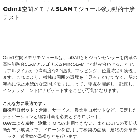
Odin1空間メモリ＆SLAMモジュール強力動的干渉
テスト
Odin1空間メモリモジュールは、LiDARとビジョンセンサーを内蔵の
高性能融合SLAMアルゴリズムMindSLAM™と組み合わせることで、
リアルタイムかつ高精度な3D認識、マッピング、位置特定を実現し
ます。これにより、機械は周囲の環境を「見る」だけでなく、脳の
海馬に似た永続的な空間メモリによって、環境を理解し、記憶し、
インテリジェントにナビゲートすることが可能になります。
こんな方に最適です：
自律型ロボット：
倉庫、サービス、農業用ロボットなど、安定した
ナビゲーションと経路計画を必要とするロボット。
UAVによる点検・測量：
GPSが利用できない、またはGPSの受信状
態が悪い環境下で、ドローンを使用して橋梁の点検、建物の外壁チ
ェック、送電線の監視などを行います。