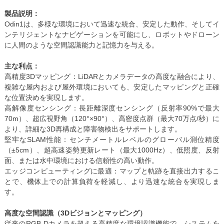
製品説明：
Odin1は、多様な環境において迅速な統合、安定した動作、そしてイ
ンテリジェントなナビゲーションを可能にし、ロボットやドローン
に人間のような空間認識能力と記憶力を与える。
主な利点：
高精度3Dマッピング：LiDARとカメラデータの高度な融合により、
複雑な屋内および屋外環境においても、安定したマッピングと正確
な位置決めを実現します。
高解像度センシング：長距離深度センシング（反射率90%で最大
70m）、超広視野角（120°×90°）、高密度点群（最大70万点/秒）に
より、詳細な3D再構成と障害物検出をサポートします。
堅牢なSLAM性能：センチメートルレベルのグローバル測位精度
（±5cm）、超高速姿勢更新レート（最大1000Hz）、低照度、反射
面、または水中環境における信頼性の高い動作。
エッジコンピューティングに最適：マップと軌跡を直接出力するこ
とで、機体上での計算負荷を軽減し、より迅速な統合を実現しま
す。
高度な空間認識（3Dビジョンとマッピング）
従来のRGB-Dカメラを超える高精度な環境認識機能で、システムを