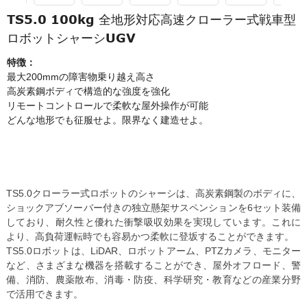
TS5.0 100kg 全地形対応高速クローラー式戦車型
ロボットシャーシUGV
特徴：
最大200mmの障害物乗り越え高さ
高炭素鋼ボディで構造的な強度を強化
リモートコントロールで柔軟な屋外操作が可能
どんな地形でも征服せよ。限界なく建造せよ。
TS5.0クローラー式ロボットのシャーシは、高炭素鋼製のボディに、
ショックアブソーバー付きの独立懸架サスペンションを6セット装備
しており、耐久性と優れた衝撃吸収効果を実現しています。これに
より、高負荷運転時でも容易かつ柔軟に登坂することができます。
TS5.0ロボットは、LiDAR、ロボットアーム、PTZカメラ、モニター
など、さまざまな機器を搭載することができ、屋外オフロード、警
備、消防、農薬散布、消毒・防疫、科学研究・教育などの産業分野
で活用できます。