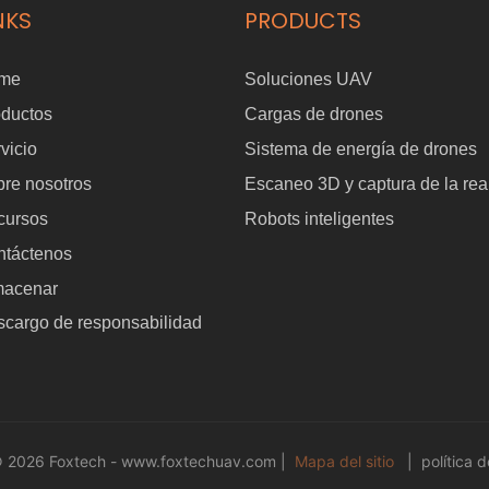
NKS
PRODUCTS
me
Soluciones UAV
oductos
Cargas de drones
vicio
Sistema de energía de drones
re nosotros
Escaneo 3D y captura de la rea
cursos
Robots inteligentes
ntáctenos
macenar
cargo de responsabilidad
© 2026 Foxtech -
www.foxtechuav.com
|
Mapa del sitio
|
política d