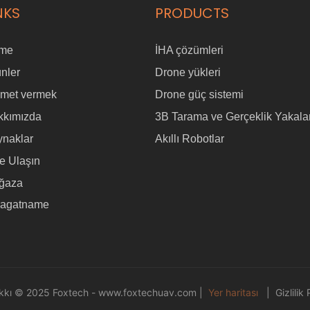
NKS
PRODUCTS
me
İHA çözümleri
nler
Drone yükleri
zmet vermek
Drone güç sistemi
kkımızda
3B Tarama ve Gerçeklik Yakal
ynaklar
Akıllı Robotlar
e Ulaşın
ğaza
ragatname
akkı © 2025 Foxtech -
www.foxtechuav.com
|
Yer haritası
|
Gizlilik 