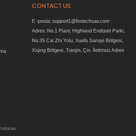
CONTACT US
E -posta:
support1@foxtechuav.com
Adres:
No.1 Plant, Highland Endüstri Parkı,
No.35 Cai Zhi Yolu, Xuefu Sanayi Bölgesi,
Xiqing Bölgesi, Tianjin, Çin. İletimsiz Adres
ama
Politikası