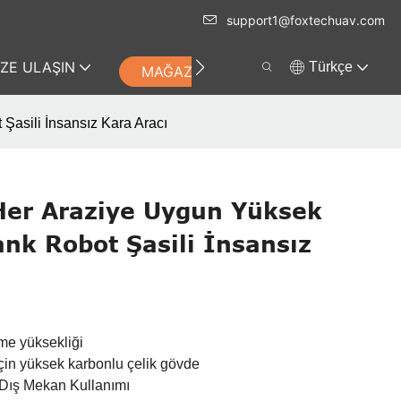
support1@foxtechuav.com
IZE ULAŞIN
Türkçe
MAĞAZA
Şasili İnsansız Kara Aracı
Her Araziye Uygun Yüksek
Tank Robot Şasili İnsansız
me yüksekliği
çin yüksek karbonlu çelik gövde
Dış Mekan Kullanımı