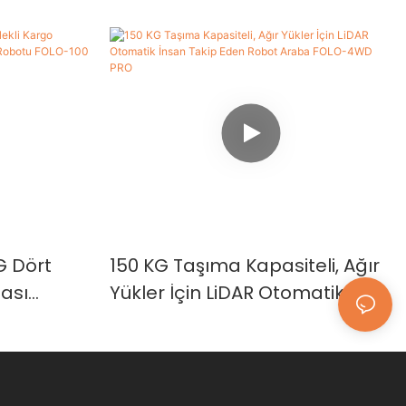
G Dört
150 KG Taşıma Kapasiteli, Ağır
bası
Yükler İçin LiDAR Otomatik
li Araba
İnsan Takip Eden Robot Araba
FOLO-4WD PRO