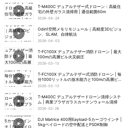
T-M400C デュアルテザー式ドローン：高級住
宅の外壁ガラス清掃用 | 通信範囲60m
2026
04
24
Odin1空間メモリモジュール｜高精度3Dビジョ
ン、SLAM、自律航法
2026
04
03
T-FC100X デュアルテザー消防ドローン | 最大
100mの高層ビル火災鎮圧
2026
03
13
T-FC100X デュアルテザー式消防ドローン | 毎
分1000リットルの放水能力と100mの高層ビル
火災救助能力
2026
03
13
T-M400C デュアルテザードローン清掃システ
ム | 商業プラザガラスカーテンウォール清掃
2026
02
28
DJI Matrice 400用Eayload-5カーゴウインチ |
5kgペイロードの空中配送とPSDK制御