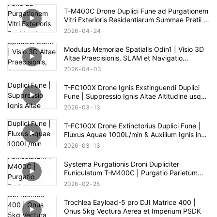
T-M400C Drone Duplici Fune ad Purgationem
Vitri Exterioris Residentiarum Summae Pretii |
Spatium 60m
2026
04
24
Modulus Memoriae Spatialis Odin1 | Visio 3D
Altae Praecisionis, SLAM et Navigatio
Autonoma
2026
04
03
T-FC100X Drone Ignis Exstinguendi Duplici
Fune | Suppressio Ignis Altae Altitudine usque
ad 100m
2026
03
13
T-FC100X Drone Extinctorius Duplici Fune |
Fluxus Aquae 1000L/min & Auxilium Ignis in
Alto Alto 100m
2026
03
13
Systema Purgationis Droni Dupliciter
Funiculatum T-M400C | Purgatio Parietum
Vitreum pro Area Commerciali
2026
02
28
Trochlea Eayload-5 pro DJI Matrice 400 |
Onus 5kg Vectura Aerea et Imperium PSDK