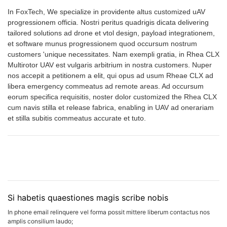
In FoxTech, We specialize in providente altus customized uAV
progressionem officia. Nostri peritus quadrigis dicata delivering
tailored solutions ad drone et vtol design, payload integrationem,
et software munus progressionem quod occursum nostrum
customers 'unique necessitates. Nam exempli gratia, in Rhea CLX
Multirotor UAV est vulgaris arbitrium in nostra customers. Nuper
nos accepit a petitionem a elit, qui opus ad usum Rheae CLX ad
libera emergency commeatus ad remote areas. Ad occursum
eorum specifica requisitis, noster dolor customized the Rhea CLX
cum navis stilla et release fabrica, enabling in UAV ad onerariam
et stilla subitis commeatus accurate et tuto.
Si habetis quaestiones magis scribe nobis
In phone email relinquere vel forma possit mittere liberum contactus nos
amplis consilium laudo;