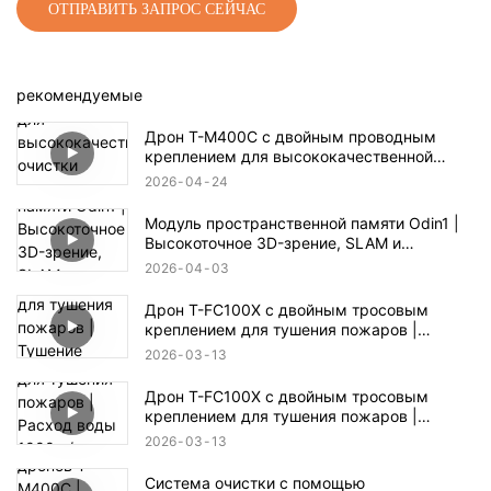
ОТПРАВИТЬ ЗАПРОС СЕЙЧАС
рекомендуемые
Дрон T-M400C с двойным проводным
креплением для высококачественной
очистки наружных стекол жилых домов |
2026
04
24
Дальность действия 60 м
Модуль пространственной памяти Odin1 |
Высокоточное 3D-зрение, SLAM и
автономная навигация
2026
04
03
Дрон T-FC100X с двойным тросовым
креплением для тушения пожаров |
Тушение пожаров в высотных зданиях на
2026
03
13
высоте до 100 м
Дрон T-FC100X с двойным тросовым
креплением для тушения пожаров |
Расход воды 1000 л/мин и возможность
2026
03
13
спасения людей при пожаре на высоте 100
м
Система очистки с помощью