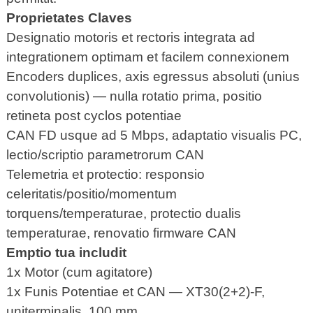
Proprietates Claves
Designatio motoris et rectoris integrata ad
integrationem optimam et facilem connexionem
Encoders duplices, axis egressus absoluti (unius
convolutionis) — nulla rotatio prima, positio
retineta post cyclos potentiae
CAN FD usque ad 5 Mbps, adaptatio visualis PC,
lectio/scriptio parametrorum CAN
Telemetria et protectio: responsio
celeritatis/positio/momentum
torquens/temperaturae, protectio dualis
temperaturae, renovatio firmware CAN
Emptio tua includit
1x Motor (cum agitatore)
1x Funis Potentiae et CAN — XT30(2+2)-F,
uniterminalis, 100 mm