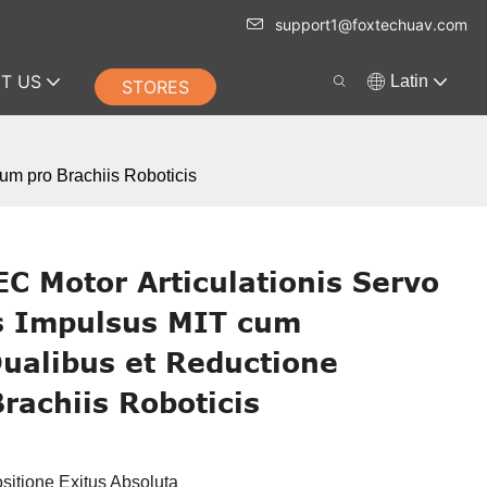
support1@foxtechuav.com
T US
Latin
STORES
m pro Brachiis Roboticis
 Motor Articulationis Servo
is Impulsus MIT cum
ualibus et Reductione
rachiis Roboticis
sitione Exitus Absoluta