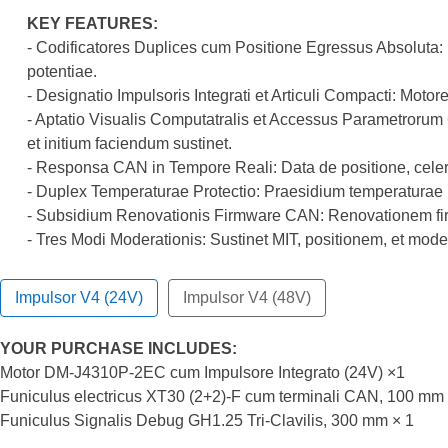
KEY FEATURES:
- Codificatores Duplices cum Positione Egressus Absoluta: 
potentiae.
- Designatio Impulsoris Integrati et Articuli Compacti: Moto
- Aptatio Visualis Computatralis et Accessus Parametroru
et initium faciendum sustinet.
- Responsa CAN in Tempore Reali: Data de positione, celeri
- Duplex Temperaturae Protectio: Praesidium temperaturae re
- Subsidium Renovationis Firmware CAN: Renovationem firm
- Tres Modi Moderationis: Sustinet MIT, positionem, et moder
Impulsor V4 (24V)
Impulsor V4 (48V)
YOUR PURCHASE INCLUDES:
Motor DM-J4310P-2EC cum Impulsore Integrato (24V) ×1
Funiculus electricus XT30 (2+2)-F cum terminali CAN, 100 mm 
Funiculus Signalis Debug GH1.25 Tri-Clavilis, 300 mm × 1