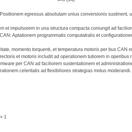
Positionem egressus absolutam unius conversionis sustinent, ut 
rem et impulsorem in una structura compacta coniungit ad facili
m CAN: Aptationem programmatis computatralis et configuratio
tate, momento torquenti, et temperatura motoris per bus CAN rem
ctoris et motoris includit ad operationem tutiorem in operibus 
ware per CAN ad faciliorem sustentationem et administration
ationem celeritatis ad flexibiliores strategias motus moderandi.
× 1