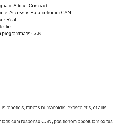
ignatio Articuli Compacti
um et Accessus Parametrorum CAN
re Reali
tectio
m programmatis CAN
roboticis, robotis humanoidis, exosceletis, et aliis
leritatis cum responso CAN, positionem absolutam exitus