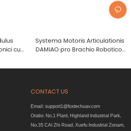
ulus
Systema Motoris Articulationis
onici cum
DAMIAO pro Brachio Robotico
lici, Alta
Aperto Fontis Aperti
CONTACT US
Email:
support1@foxtechuav.com
Oratio:
No.1 Plant, Highland Industrial Park,
No.35 CAI Zhi Road, Xuefu Industrial Zonam,