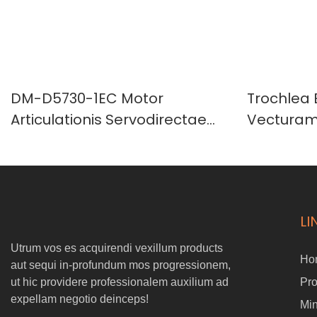
DM-D5730-1EC Motor
Trochlea 
Articulationis Servodirectae
Vecturam
cum Impulsu Integro et
Encoder Inductivo Singulari
LI
Utrum vos es acquirendi vexillum products
Ho
aut sequi in-profundum mos progressionem,
ut hic providere professionalem auxilium ad
Pr
expellam negotio deinceps!
Min