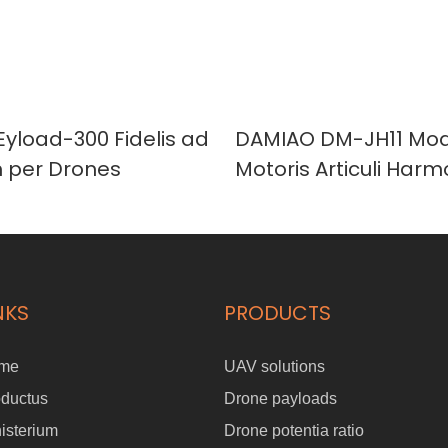
Eyload-300 Fidelis ad
DAMIAO DM-JH11 Mod
 per Drones
Motoris Articuli Harm
Encoder Inductivo Dup
Praecisione
NKS
PRODUCTS
me
UAV solutions
oductus
Drone payloads
isterium
Drone potentia ratio