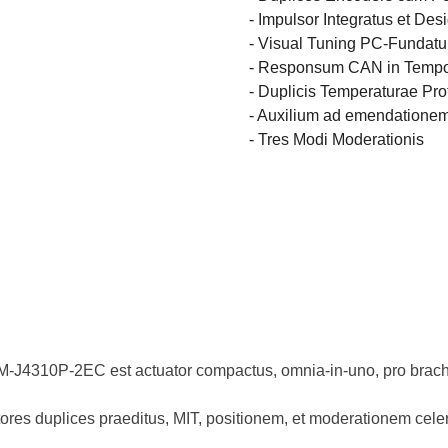
- Impulsor Integratus et Des
- Visual Tuning PC-Fundat
- Responsum CAN in Tempo
- Duplicis Temperaturae Pro
- Auxilium ad emendatione
- Tres Modi Moderationis
-J4310P-2EC est actuator compactus, omnia-in-uno, pro brachiis 
catores duplices praeditus, MIT, positionem, et moderationem ce