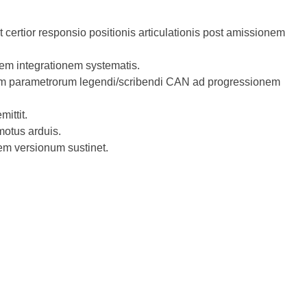
certior responsio positionis articulationis post amissionem
orem integrationem systematis.
nem parametrorum legendi/scribendi CAN ad progressionem
ittit.
motus arduis.
em versionum sustinet.