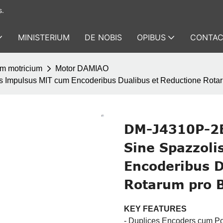
s.
MINISTERIUM
DE NOBIS
OPIBUS
CONTAC
am motricium
Motor DAMIAO
s Impulsus MIT cum Encoderibus Dualibus et Reductione Rotaru
DM-J4310P-2EC
Sine Spazzol
Encoderibus D
Rotarum pro B
KEY FEATURES
- Duplices Encoders cum Po