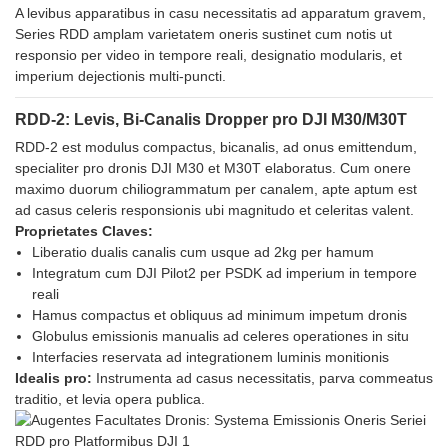
A levibus apparatibus in casu necessitatis ad apparatum gravem,
Series RDD amplam varietatem oneris sustinet cum notis ut
responsio per video in tempore reali, designatio modularis, et
imperium dejectionis multi-puncti.
RDD-2: Levis, Bi-Canalis Dropper pro DJI M30/M30T
RDD-2 est modulus compactus, bicanalis, ad onus emittendum,
specialiter pro dronis DJI M30 et M30T elaboratus. Cum onere
maximo duorum chiliogrammatum per canalem, apte aptum est
ad casus celeris responsionis ubi magnitudo et celeritas valent.
Proprietates Claves:
Liberatio dualis canalis cum usque ad 2kg per hamum
Integratum cum DJI Pilot2 per PSDK ad imperium in tempore
reali
Hamus compactus et obliquus ad minimum impetum dronis
Globulus emissionis manualis ad celeres operationes in situ
Interfacies reservata ad integrationem luminis monitionis
Idealis pro:
Instrumenta ad casus necessitatis, parva commeatus
traditio, et levia opera publica.