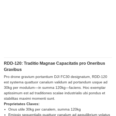
RDD-120: Traditio Magnae Capacitatis pro Oneribus
Gravibus
Pro drone gravium portantium DJI FC30 designatum, RDD-120
est systema quattuor canalum validum ad portandum usque ad
30kg per modulum—in summa 120kg—faciens. Hoc exemplar
aptissimum est ad traditiones scalae industrialis ubi pondus et
stabilitas maximi momenti sunt.
Proprietates Claves:
Onus utile 30kg per canalem, summa 120kg
Emissio sequentialis quattuor canalum ad aequilibrium volatus