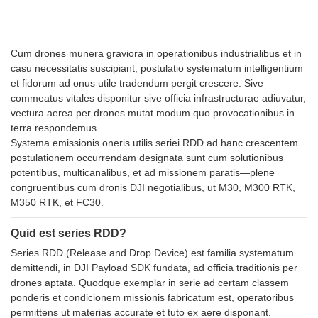
Cum drones munera graviora in operationibus industrialibus et in
casu necessitatis suscipiant, postulatio systematum intelligentium
et fidorum ad onus utile tradendum pergit crescere. Sive
commeatus vitales disponitur sive officia infrastructurae adiuvatur,
vectura aerea per drones mutat modum quo provocationibus in
terra respondemus.
Systema emissionis oneris utilis seriei RDD ad hanc crescentem
postulationem occurrendam designata sunt cum solutionibus
potentibus, multicanalibus, et ad missionem paratis—plene
congruentibus cum dronis DJI negotialibus, ut M30, M300 RTK,
M350 RTK, et FC30.
Quid est series RDD?
Series RDD (Release and Drop Device) est familia systematum
demittendi, in DJI Payload SDK fundata, ad officia traditionis per
drones aptata. Quodque exemplar in serie ad certam classem
ponderis et condicionem missionis fabricatum est, operatoribus
permittens ut materias accurate et tuto ex aere disponant.