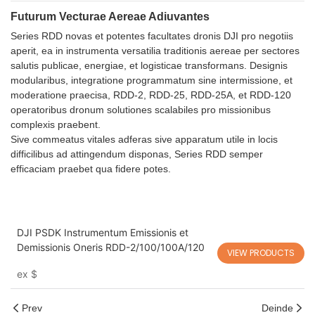
Futurum Vecturae Aereae Adiuvantes
Series RDD novas et potentes facultates dronis DJI pro negotiis
aperit, ea in instrumenta versatilia traditionis aereae per sectores
salutis publicae, energiae, et logisticae transformans. Designis
modularibus, integratione programmatum sine intermissione, et
moderatione praecisa, RDD-2, RDD-25, RDD-25A, et RDD-120
operatoribus dronum solutiones scalabiles pro missionibus
complexis praebent.
Sive commeatus vitales adferas sive apparatum utile in locis
difficilibus ad attingendum disponas, Series RDD semper
efficaciam praebet qua fidere potes.
DJI PSDK Instrumentum Emissionis et
Demissionis Oneris RDD-2/100/100A/120
VIEW PRODUCTS
ex
$
Prev
Deinde