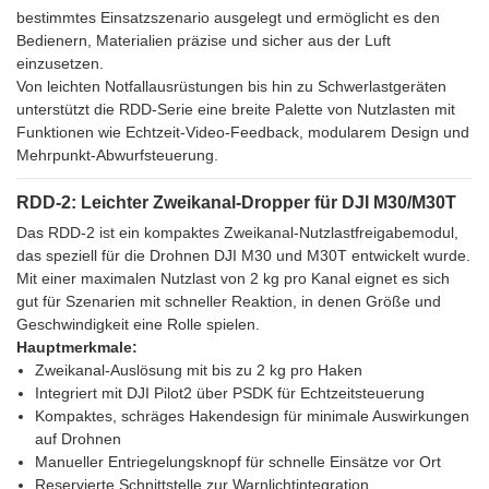
bestimmtes Einsatzszenario ausgelegt und ermöglicht es den
Bedienern, Materialien präzise und sicher aus der Luft
einzusetzen.
Von leichten Notfallausrüstungen bis hin zu Schwerlastgeräten
unterstützt die RDD-Serie eine breite Palette von Nutzlasten mit
Funktionen wie Echtzeit-Video-Feedback, modularem Design und
Mehrpunkt-Abwurfsteuerung.
RDD-2: Leichter Zweikanal-Dropper für DJI M30/M30T
Das RDD-2 ist ein kompaktes Zweikanal-Nutzlastfreigabemodul,
das speziell für die Drohnen DJI M30 und M30T entwickelt wurde.
Mit einer maximalen Nutzlast von 2 kg pro Kanal eignet es sich
gut für Szenarien mit schneller Reaktion, in denen Größe und
Geschwindigkeit eine Rolle spielen.
Hauptmerkmale:
Zweikanal-Auslösung mit bis zu 2 kg pro Haken
Integriert mit DJI Pilot2 über PSDK für Echtzeitsteuerung
Kompaktes, schräges Hakendesign für minimale Auswirkungen
auf Drohnen
Manueller Entriegelungsknopf für schnelle Einsätze vor Ort
Reservierte Schnittstelle zur Warnlichtintegration