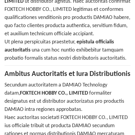
LIMITED
ut distributor agnitus. Haec auctoritas confirmat
FOXTECH HOBBY CO., LIMITED legitimas et conformes
qualificationes venditionis pro productis DAMIAO habere,
quo facto clientes producta authentica, servitium fidum,
et auxilium technicum officiale accipiant.
Ut plena perspicuitas praestetur,
epistula officialis
auctoritatis
una cum hoc nuntio exhibebitur tamquam
probatio formalis status nostri distributoris auctoritatis.
Ambitus Auctoritatis et Iura Distributionis
Secundum auctoritatem a DAMIAO Technology
datam,
FOXTECH HOBBY CO., LIMITED
formaliter
designatus est ut distributor auctorizatus pro productis
DAMIAO intra regiones approbatas.
Haec auctoritas societati FOXTECH HOBBY CO., LIMITED
ius officiale tribuit ut producta DAMIAO secundum
rationes et normas distributionis DAMIAO mercaturam