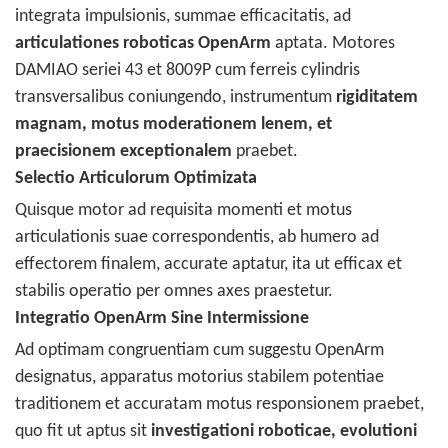
integrata impulsionis, summae efficacitatis, ad
articulationes roboticas OpenArm
aptata. Motores
DAMIAO seriei 43 et 8009P cum ferreis cylindris
transversalibus coniungendo, instrumentum
rigiditatem
magnam, motus moderationem lenem, et
praecisionem exceptionalem
praebet.
Selectio Articulorum Optimizata
Quisque motor ad requisita momenti et motus
articulationis suae correspondentis, ab humero ad
effectorem finalem, accurate aptatur, ita ut efficax et
stabilis operatio per omnes axes praestetur.
Integratio OpenArm Sine Intermissione
Ad optimam congruentiam cum suggestu OpenArm
designatus, apparatus motorius stabilem potentiae
traditionem et accuratam motus responsionem praebet,
quo fit ut aptus sit
investigationi roboticae, evolutioni