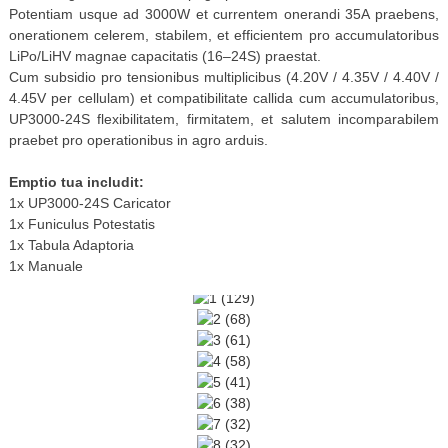
Potentiam usque ad 3000W et currentem onerandi 35A praebens,
onerationem celerem, stabilem, et efficientem pro accumulatoribus
LiPo/LiHV magnae capacitatis (16–24S) praestat.
Cum subsidio pro tensionibus multiplicibus (4.20V / 4.35V / 4.40V /
4.45V per cellulam) et compatibilitate callida cum accumulatoribus,
UP3000-24S flexibilitatem, firmitatem, et salutem incomparabilem
praebet pro operationibus in agro arduis.
Emptio tua includit:
1x UP3000-24S Caricator
1x Funiculus Potestatis
1x Tabula Adaptoria
1x Manuale