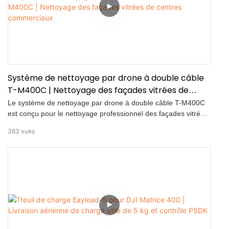
d'eau de 1,2 MPa • Capacité d'extinction d'incendie à haut
débit jusqu'à 1 000 l/min • Alimentation électrique aérienne
continue d'une puissance nominale jusqu'à 30 kW • Hauteur
d'intervention maximale de 60 m (100 m avec camion-échelle)
• Portée de pulvérisation de 10 à 15 m
Système de nettoyage par drone à double câble
T-M400C | Nettoyage des façades vitrées de
centres commerciaux
Le système de nettoyage par drone à double câble T-M400C
est conçu pour le nettoyage professionnel des façades vitrées
de centres commerciaux et autres travaux d'entretien extérieur
363
vues
de grande envergure. Cette vidéo présente l'intégralité du
processus de nettoyage sur site, de la configuration du
système aux résultats finaux, et met en évidence la stabilité, la
sécurité et l'efficacité des opérations aériennes continues avec
drone captif.