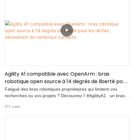
un nettoyage rapide, sûr et précis à l'aide d'un drone.
Agility A1 compatible avec OpenArm : bras
robotique open source à 14 degrés de liberté pour
les tâches nécessitant de nombreux contacts
Fatigué des bras robotiques propriétaires qui limitent vos
recherches ou vos projets ? Découvrez l’ #AgilityA1 : un bras
humanoïde entièrement open source offrant des
511
vues
performances professionnelles pour la téléopération et les
tâches nécessitant un contact physique ! ✅ Caractéristiques
essentielles : 7 degrés de liberté par bras (14 au total) pour
des mouvements agiles et naturels ; latence ultra-faible
< 20 ms, idéale pour le contrôle en temps réel ; encodeur