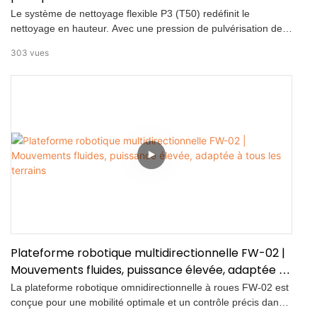
Le système de nettoyage flexible P3 (T50) redéfinit le
nettoyage en hauteur. Avec une pression de pulvérisation de
20 MPa, une portée jusqu'à 45 mètres et une capacité de
303
vues
nettoyage jusqu'à 600 m²/h, il assure un nettoyage rapide et
précis des façades, panneaux solaires, chaînes d'isolateurs et
pylônes.
Plateforme robotique multidirectionnelle FW-02 |
Mouvements fluides, puissance élevée, adaptée à
tous les terrains
La plateforme robotique omnidirectionnelle à roues FW-02 est
conçue pour une mobilité optimale et un contrôle précis dans