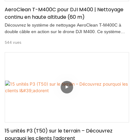
AeroClean T-M400C pour DJI M400 | Nettoyage
continu en haute altitude (60 m)
Découvrez le système de nettoyage AeroClean T-M400C à
double câble en action sur le drone DJI M400. Ce système
avancé permet un nettoyage continu en haute altitude jusqu'à
544
vues
60 m grâce à un lavage haute pression de 110 à 160 bars et
un contrôle précis de la pulvérisation multi-angles. Idéal pour
les façades, les sites industriels, les infrastructures urbaines et
la propreté des villes.
15 unités P3 (T50) sur le terrain – Découvrez
pourquoi les clients l'adorent