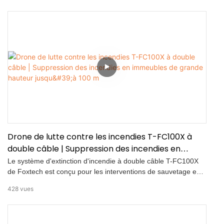
comprendre et de mémoriser leur environnement pour une
navigation véritablement intelligente.
Drone de lutte contre les incendies T-FC100X à
double câble | Suppression des incendies en
immeubles de grande hauteur jusqu'à 100 m
Le système d'extinction d'incendie à double câble T-FC100X
de Foxtech est conçu pour les interventions de sauvetage en
hauteur et la lutte contre les incendies par voie aérienne. Relié
428
vues
à un tuyau d'incendie de 40 mm et à une alimentation
électrique continue, ce système assure une extinction
aérienne stable avec un débit d'eau maximal de 1 000 l/min.