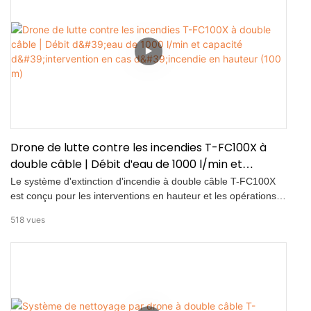
Utilisé avec un camion-échelle, il permet d'atteindre une
hauteur d'intervention de 100 m, offrant ainsi une solution
efficace pour les incendies en altitude.
Drone de lutte contre les incendies T-FC100X à
double câble | Débit d'eau de 1000 l/min et
capacité d'intervention en cas d'incendie en
Le système d'extinction d'incendie à double câble T-FC100X
hauteur (100 m)
est conçu pour les interventions en hauteur et les opérations
de sauvetage incendie de grande envergure. Intégré à la
518
vues
plateforme DJI FlyCart 100, il assure une alimentation
continue en eau et en énergie pour les opérations aériennes
d'extinction d'incendie de longue durée. Principales
caractéristiques présentées dans cette vidéo : • Opération
d'extinction d'incendie à double câble • Tuyau d'incendie de
40 mm raccordé aux camions de pompiers ou à des sources