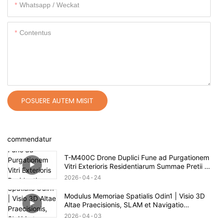
Whatsapp / Weckat
Contentus
POSUERE AUTEM MISIT
commendatur
T-M400C Drone Duplici Fune ad Purgationem
Vitri Exterioris Residentiarum Summae Pretii |
Spatium 60m
2026
04
24
Modulus Memoriae Spatialis Odin1 | Visio 3D
Altae Praecisionis, SLAM et Navigatio
Autonoma
2026
04
03