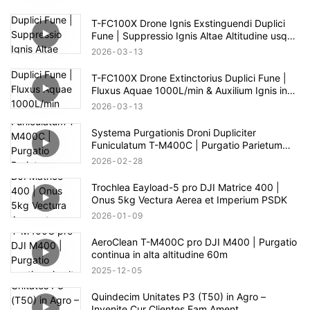
T-FC100X Drone Ignis Exstinguendi Duplici
Fune | Suppressio Ignis Altae Altitudine usque
ad 100m
2026
03
13
T-FC100X Drone Extinctorius Duplici Fune |
Fluxus Aquae 1000L/min & Auxilium Ignis in
Alto Alto 100m
2026
03
13
Systema Purgationis Droni Dupliciter
Funiculatum T-M400C | Purgatio Parietum
Vitreum pro Area Commerciali
2026
02
28
Trochlea Eayload-5 pro DJI Matrice 400 |
Onus 5kg Vectura Aerea et Imperium PSDK
2026
01
09
AeroClean T-M400C pro DJI M400 | Purgatio
continua in alta altitudine 60m
2025
12
05
Quindecim Unitates P3 (T50) in Agro –
Invenite Cur Clientes Eam Ament