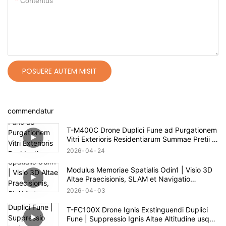
Contentus
POSUERE AUTEM MISIT
commendatur
T-M400C Drone Duplici Fune ad Purgationem
Vitri Exterioris Residentiarum Summae Pretii |
Spatium 60m
2026
04
24
Modulus Memoriae Spatialis Odin1 | Visio 3D
Altae Praecisionis, SLAM et Navigatio
Autonoma
2026
04
03
T-FC100X Drone Ignis Exstinguendi Duplici
Fune | Suppressio Ignis Altae Altitudine usque