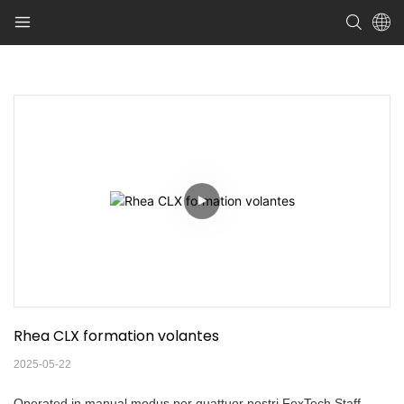
Rhea CLX formation volantes
2025-05-22
Operated in manual modus per quattuor nostri FoxTech Staff,