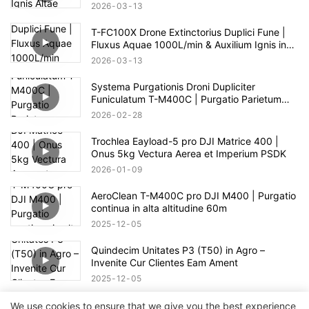
ad 100m
2026
03
13
T-FC100X Drone Extinctorius Duplici Fune |
Fluxus Aquae 1000L/min & Auxilium Ignis in
Alto Alto 100m
2026
03
13
Systema Purgationis Droni Dupliciter
Funiculatum T-M400C | Purgatio Parietum
Vitreum pro Area Commerciali
2026
02
28
Trochlea Eayload-5 pro DJI Matrice 400 |
Onus 5kg Vectura Aerea et Imperium PSDK
2026
01
09
AeroClean T-M400C pro DJI M400 | Purgatio
continua in alta altitudine 60m
2025
12
05
Quindecim Unitates P3 (T50) in Agro –
Invenite Cur Clientes Eam Ament
2025
12
05
FW-02 Platforma Robotica Omnidirectionalis |
We use cookies to ensure that we give you the best experience