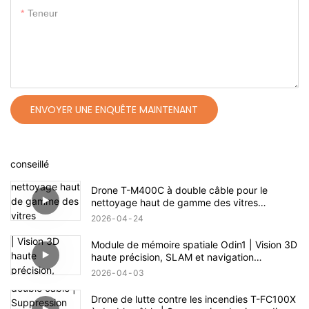
Teneur
ENVOYER UNE ENQUÊTE MAINTENANT
conseillé
Drone T-M400C à double câble pour le
nettoyage haut de gamme des vitres
extérieures résidentielles | Portée de 60 m
2026
04
24
Module de mémoire spatiale Odin1 | Vision 3D
haute précision, SLAM et navigation
autonome
2026
04
03
Drone de lutte contre les incendies T-FC100X