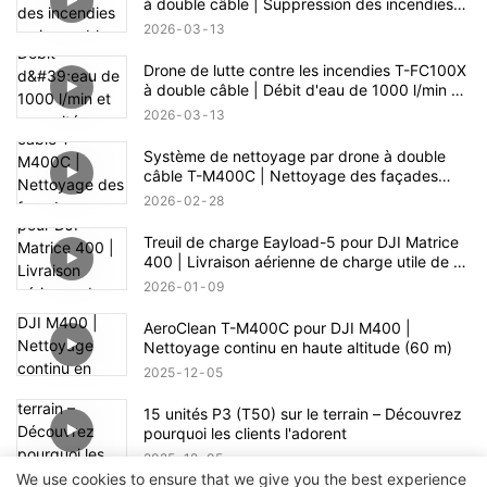
à double câble | Suppression des incendies
en immeubles de grande hauteur jusqu'à 100
2026
03
13
m
Drone de lutte contre les incendies T-FC100X
à double câble | Débit d'eau de 1000 l/min et
capacité d'intervention en cas d'incendie en
2026
03
13
hauteur (100 m)
Système de nettoyage par drone à double
câble T-M400C | Nettoyage des façades
vitrées de centres commerciaux
2026
02
28
Treuil de charge Eayload-5 pour DJI Matrice
400 | Livraison aérienne de charge utile de 5
kg et contrôle PSDK
2026
01
09
AeroClean T-M400C pour DJI M400 |
Nettoyage continu en haute altitude (60 m)
2025
12
05
15 unités P3 (T50) sur le terrain – Découvrez
pourquoi les clients l'adorent
2025
12
05
We use cookies to ensure that we give you the best experience