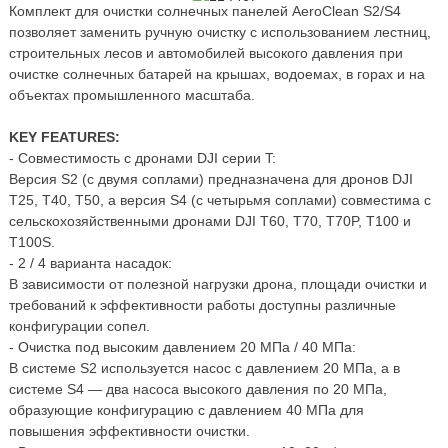
Комплект для очистки солнечных панелей AeroClean S2/S4
позволяет заменить ручную очистку с использованием лестниц,
строительных лесов и автомобилей высокого давления при
очистке солнечных батарей на крышах, водоемах, в горах и на
объектах промышленного масштаба.
KEY FEATURES:
- Совместимость с дронами DJI серии T:
Версия S2 (с двумя соплами) предназначена для дронов DJI
T25, T40, T50, а версия S4 (с четырьмя соплами) совместима с
сельскохозяйственными дронами DJI T60, T70, T70P, T100 и
T100S.
- 2 / 4 варианта насадок:
В зависимости от полезной нагрузки дрона, площади очистки и
требований к эффективности работы доступны различные
конфигурации сопел.
- Очистка под высоким давлением 20 МПа / 40 МПа:
В системе S2 используется насос с давлением 20 МПа, а в
системе S4 — два насоса высокого давления по 20 МПа,
образующие конфигурацию с давлением 40 МПа для
повышения эффективности очистки.