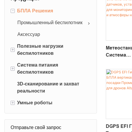
-
БПЛА Решения
Промышленный беспилотник
Аксессуар
Полезные нагрузки
Метеостан
+
беспилотников
Система
Метеороло
Система питания
DJI полезные нагрузки
+
Датчиков, 
беспилотников
На Дроне,
Система очистки
Окружающ
3D-сканирование и захват
беспилотников
БПЛА БАДЕРИИ
Атмосфер
реальности
Дроновая лебедка
Питание привязанного питания
Высотах
+
Умные роботы
беспилотников
РОНАТИЧЕСКИЙ РОБИТОВ
Промышленные роботы
Пробоотборник водой
беспилотника
Транспортные роботы
DGPS EFI 
Отправьте свой запрос