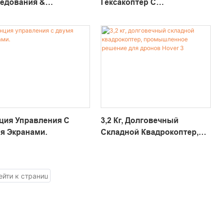
едования &
Гексакоптер С
екционный Hover 1 Со
Грузоподъемностью 30 Кг
дными Рычагами &
GAIA 160MP
ра С Зумом
ция Управления С
3,2 Кг, Долговечный
я Экранами.
Складной Квадрокоптер,
Промышленное Решение
Для Дронов Hover 3