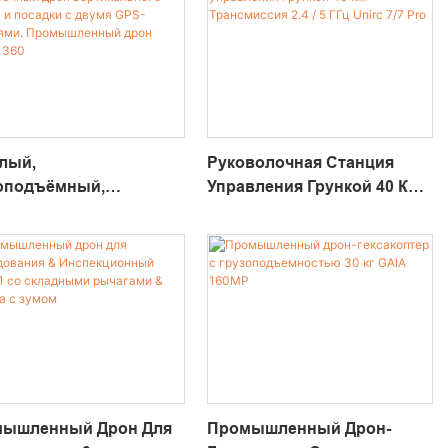
лый,
Руковолочная Станция
оподъёмный,
Управления Грункой 40 Км
овечный Дрон
Трансмиссия 2.4 / 5 ГГц
икального Взлёта И
Unirc 7/7 Pro
дки С Двумя GPS-
лями. Промышленный
 Whale. 360
ышленный Дрон Для
Промышленный Дрон-