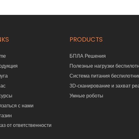
NKS
PRODUCTS
me
БПЛА Решения
одукция
Полезные нагрузки беспилот
луга
Система питания беспилотни
нас
3D-сканирование и захват ре
сурсы
Умные роботы
язаться с нами
газин
аз от ответственности