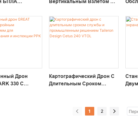
й БПЛА
Вертикальным Взлетом И
Обсл
ного Взлета И
Посадкой, Размах Крыльев
Инсп
Промышленные
2500 Мм, Решение Для
Скла
я Дронов Altair-
Обследования &
Каме
Инспекционный BABY
SHARK 260
нный Дрон
Картографический Дрон С
Стан
RK 330 С
Длительным Сроком
Двум
езервированием
Службы И Промышленным
графирования И
Решением Taileron Design
 PPK
Cetus 240 VTOL
1
2