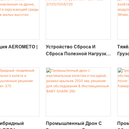
ция AEROMETO |
Устройство Сброса И
Тяжё
Сброса Полезной Нагрузки
Груз
гических
DJI PSDK RDD-
Долг
Установленная
2/100/100A/120
Верт
 Для Мониторинга
Поса
ей Среды И
Моду
ы На Малых
Дрон
Гибридный
Промышленный Дрон С
Пром