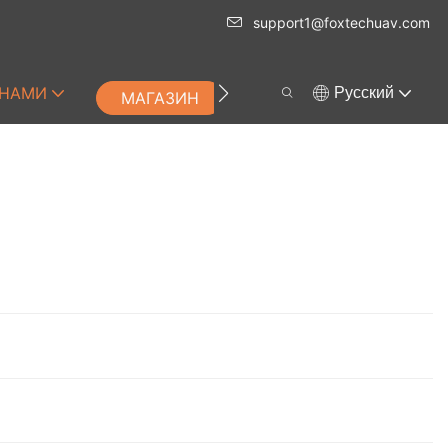
support1@foxtechuav.com
 НАМИ
Pусский
МАГАЗИН