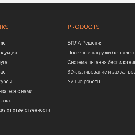
NKS
PRODUCTS
me
БПЛА Решения
одукция
Полезные нагрузки беспилот
луга
Система питания беспилотни
нас
3D-сканирование и захват ре
сурсы
Умные роботы
язаться с нами
газин
аз от ответственности