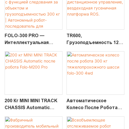
FOLO-300 PRO —
TR600,
Интеллектуальная
Грузоподъемность 120
Тележка С Функцией
Кг, Дистанционное
Следования За
Управление,
Объектом И
Вездеходная
Грузоподъемностью
Гусеничная Платформа
300 Кг | Автономный
ROS.
Робот-Последователь
Для Складской И
Промышленной
200 Кг MINI MINI TRACK
Автоматическое
Обработки Материалов
CHASSIS Automatic
Колесо После Робота
После Робота Folo-M200
300 Кг
Pro
Тяжелопрохожного
Шасси Folo-300 4wd