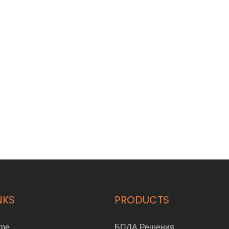
NKS
PRODUCTS
me
БПЛА Решения