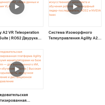
ty A2 VR Teleoperation
Система Изоморфного
Suite | ROS2 Двурукая
Телеуправления Agility A2 С
форма Для
Двумя Манипуляторами
едований В Области
Для Воплощенного
ощенного ИИ, Сбора
Искусственного
ых И Обучения VLA
Интеллекта И Обучения
Роботов | Изоморфный
Лидер-Последователь,
ROS2 И NVIDIA Isaac
едовательская
тизированная