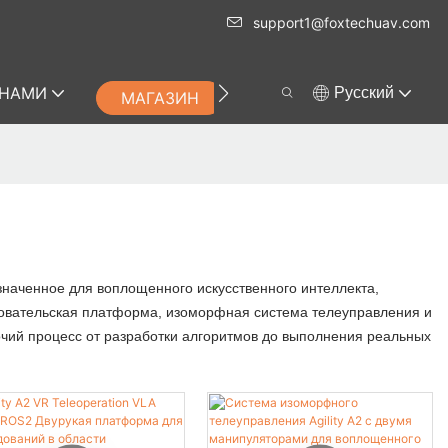
support1@foxtechuav.com
 НАМИ
Pусский
МАГАЗИН
значенное для воплощенного искусственного интеллекта,
едовательская платформа, изоморфная система телеуправления и
очий процесс от разработки алгоритмов до выполнения реальных