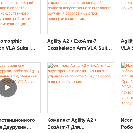
Isomorphic
Agility A2 + ExoArm-7
Agili
on VLA Suite |
Exoskeleton Arm VLA Suite |
VLA 
Носимая Платформа Для
Плат
ованная
Двуручного
Иссл
 "лидер-
Дистанционного
Вопл
тель" Для
Управления Для
Данн
ний В Области
Исследований В Области
ного
Искусственного
нного
Интеллекта, Обучения
, Обучения
Роботов И Быстрой
 Быстрой
Проверки Концепции.
Концепции.
истанционного
Комплект Agility A2 +
Иссл
я Двуруким
ExoArm-7 Для
Робо