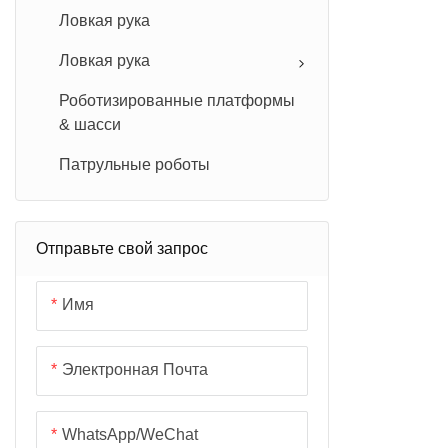
Роботом Agi
Ловкая рука
Воплощен
Обучение 
Ловкая рука
ROS2 И NVI
Роботизированные платформы
& шасси
Патрульные роботы
Отправьте свой запрос
Имя
Электронная Почта
WhatsApp/WeChat