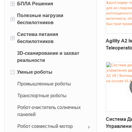
+
БПЛА Решения
Полезные нагрузки
Промышленный беспилотник
+
беспилотников
Аксессуар
Система питания
DJI полезные нагрузки
+
Agility A2 
беспилотников
Система очистки
Teleoperati
3D-сканирование и захват
беспилотников
БПЛА БАДЕРИИ
Двурукая
реальности
Роботизир
Дроновая лебедка
Питание привязанного питания
Платформа
-
Умные роботы
беспилотников
Последова
РОНАТИЧЕСКИЙ РОБИТОВ
Исследова
Промышленные роботы
Пробоотборник водой
Воплощен
беспилотника
Транспортные роботы
Искусстве
Интеллекта
Камера & Системы
Робот-очиститель солнечных
Роботов И
передатчиков
панелей
Проверки 
Система Д
Робот совместный мотор
Управлени