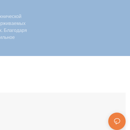
хнической
держиваемых
. Благодаря
сильное