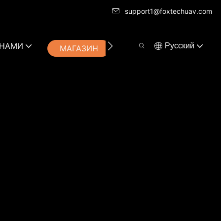
support1@foxtechuav.com
 НАМИ
Pусский
МАГАЗИН