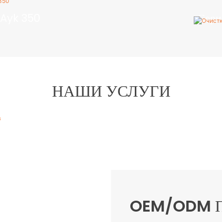
 Ayk 350
Сери
mera
Очистка беспи
НАШИ УСЛУГИ
Дрон & Поставка аксессуаров
Мы предоставляем полный спектр
профессиональных промышленных беспилотников,
интеллектуальных батарей, систем управления
полетом, полезных нагрузок и многого другого
OEM/ODM 
ЧИТАТЬ ДАЛЕЕ