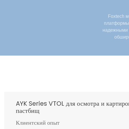
Foxtech 
платформы 
надежными 
обширн
AYK Series VTOL для осмотра и картиро
пастбищ
Клиентский опыт