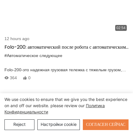
02:54
12 hours ago
Folo-200: автоматический после робота с автоматическим
предотвращением препятствий и следующим образом
#Автоматическое следующее
Folo-200-это надежная грузовая тележка с тяжелым грузом,
предназначенную для безработичного транспортировки до
364
0
100 кг. Эта четырехколесная тележка имеет передовые
автоматические технологии человека, которая делает ее
идеальной после робота для промышленного, коммерческого
We use cookies to ensure that we give you the best experience
или личного использования. Использование беспроводной
on and off our website. please review our
Политика
технологии, пространственного восприятия, систем
Конфиденциальности
позиционирования в реальном времени, алгоритмов
управления движением и мультисенсорного слияния, среди
Send Inquiry
СОГЛАСЕН СЕЙЧАС
Reject
Настройки cookie
других технологий искусственного интеллекта, обеспечивает
низкоскоростное автономное вождение тележки, которая