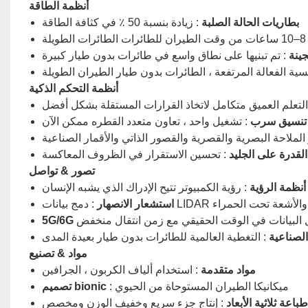
أنظمة الطاقة
بطاريات الحالة الصلبة
: زيادة بنسبة 50 ٪ في كثافة الطاقة
ات الطائرات الطويلة
جينة
: تم تبنيها على نطاق واسع في طائرات بدون طيار كبيرة
مسية الفعالة المرتفعة ، الطائرات بدون طيار الطيران الطويلة
أنظمة التحكم الذكية
التعلم العميق متكامل لاتخاذ القرارات المستقلة بشكل أفضل
تنسيق سرب
: تشغيل واحد ، تعاون متعدد القطره ممكن الآن
الملاحة البصرية والقصرية والقصور الذاتي والأقمار الصناعية
القدرة على الجليد
: تحسين الاستقرار في الظروف المعاكسة
تصور & تواصل
أنظمة الرؤية
: رؤية الكمبيوتر تتيح الإدراك الذي يشبه الإنسان
LIDAR البصرية والأشعة تحت الحمراء
استشعار الانصهار
ل البيانات في الوقت الحقيقي مع زمن انتقال منخفض
الصناعية
: التغطية العالمية للطائرات بدون طيار بعيدة المدى
مواد & تصنيع
مواد متقدمة
: استخدام ألياف الكربون ، الجرافين
: ميكانيكا الطيران المستوحاة من الحيوي
تصميم bionic
باعة ثلاثية الأبعاد
: إنتاج جزء سريع وخفيف الوزن ومخصص