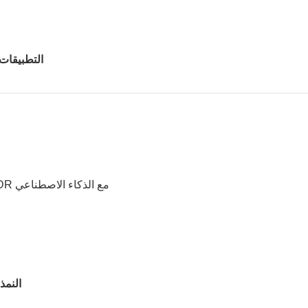
التطبيقات
: تحسين الضوء المنخفض ، HDR مع الذكاء الاصطناعي
النمذ