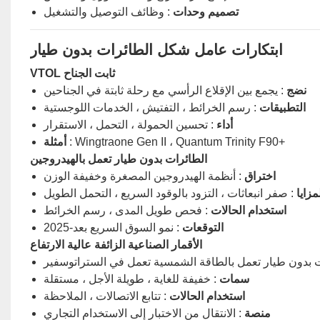
تصميم وحدات
: وظائف التوصيل والتشغيل
ابتكارات عامل شكل الطائرات بدون طيار
VTOL ثابت الجناح
نضج
: يجمع بين الإقلاع الرأسي مع رحلة ثابتة في الجناحين
التطبيقات
: رسم الخرائط ، التفتيش ، الخدمات اللوجستية
أداء
: تحسين الحمولة ، التحمل ، الاستقرار
: Wingtraone Gen II ، Quantum Trinity F90+
أمثلة
الطائرات بدون طيار تعمل بالهيدروجين
اختراق
: أنظمة الهيدروجين المصغرة وخفيفة الوزن
مزايا
: صفر انبعاثات ، التزود بالوقود السريع ، التحمل الطويل
استخدام الحالات
: فحص طويل المدى ، رسم الخرائط
التوقعات
: نمو السوق السريع بعد-2025
الأقمار الصناعية الزائفة عالية الارتفاع
ت بدون طيار تعمل بالطاقة الشمسية تعمل في الستراتوسفير
سمات
: خفيفة للغاية ، طويلة الأجل ، مستقلة
استخدام الحالات
: تتابع الاتصالات ، الملاحظة
منصة
: الانتقال من الاختبار إلى الاستخدام التجاري