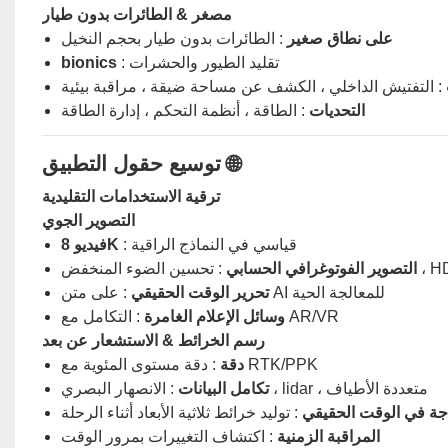
مصغر & الطائرات بدون طيار
على نطاق صغير
: الطائرات بدون طيار بحجم النخيل
: تقليد الطيور والحشرات
bionics
: التفتيش الداخلي ، الكشف عن مساحة ضيقة ، مراقبة بيئية
التحديات
: الطاقة ، أنظمة التحكم ، إدارة الطاقة
توسيع حقول التطبيق 🌐
ترقية الاستخدامات التقليدية
التصوير الجوي
: قياسي في النماذج الراقية
فيديو 8K
التصوير الفوتوغرافي الحسابي
: على متن AI للمعالجة الحية
تحرير الوقت الحقيقي
: التكامل مع AR/VR
وسائل الإعلام الغامرة
رسم الخرائط & الاستشعار عن بعد
: دقة مستوى المئوية مع RTK/PPK
دقة
: الانصهار البصري ، lidar ، متعددة الأطياف
تكامل البيانات
جة في الوقت الحقيقي
: توليد خرائط ثلاثية الأبعاد أثناء الرحلة
المراقبة الزمنية
: اكتشاف التغييرات بمرور الوقت