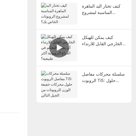
كيف تختار اليد الماهرة
المناسبة لمشروع
الروبوتات الخاص بك؟
كيف يمكن للهيكل
الخارجي القابل للارتداء
أن يجعل التحكم في
الذراع الروبوتية أكثر
طبيعية؟
سلسلة محركات مفاصل
الروبوت Ti5: حلول
محركات خفيفة الوزن
للروبوتات من الجيل
التالي