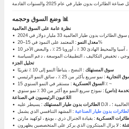
وضع السوق وحجمه 📊
نظرة عامة على السوق العالمية
سوق الطائرات بدون طيار العالمية 33 مليار دولار في 2024
: المعتمد على النموذ في 15–20%
معدل النمو
ولوجي ، تخفيض التكاليف ، التطبيقات الموسعة ، دعم السياسة
تحليل الجزء
سوق المستهلك
: النضج ، يتباطأ النمو إلى 10 ٪ تقريبًا
وق التجارية
: نمو سريع بأكثر من 25 ٪ ، سائق النمو الرئيسي
: مستقر في النمو السنوي 15 ٪ ~
السوق العسكرية
كخدمة (داس)
: نموذج سريع النمو مع أكثر من 30 ٪ نمو سنوي
اللاعبون الرئيسيون في الصناعة
الطائرات بدون طيار المستهلك
لطائرات بدون طيار الصناعية
طائرات العسكرية
: بقيادة الجنرال ذري ، بوينغ ، لوكهيد مارتن
شئة
: لا يزال المبتكرون الذي يركز على المتخصصين يظهرون