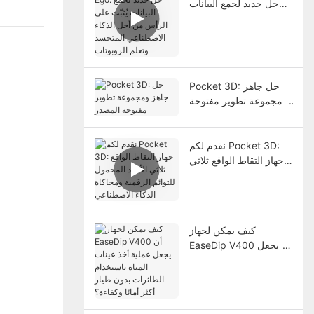
حل جديد لجمع البيانات
يُثبّت على الرأس من أجل
الذكاء الاصطناعي
المتجسد وتعلم الروبوتات
Pocket 3D: حل جاهز
ومجموعة تطوير مفتوحة
المصدر
نقدم لكم Pocket 3D:
جهاز التقاط الواقع ثلاثي
الأبعاد المحمول للتوائم
الرقمية ومحاكاة الذكاء
الاصطناعي
كيف يمكن لجهاز
EaseDip V400 أن يجعل
عملية أخذ عينات المياه
باستخدام الطائرات بدون
طيار أكثر أمانًا وكفاءة؟