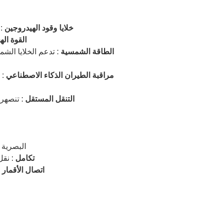
خلايا وقود الهيدروجين
: 8–10 ساعات من وقت الطيران للطائر
القوة اله
الطاقة الشمسية
: تدعم الخلايا الش
مراقبة الطيران الذكاء الاصطناعي
: 
التنقل المستقل
: تنصهر 
: دمج بيانات 
5G/6G تكامل
: نق
اتصال الأقمار 
ط