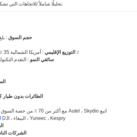
تحليلًا شاملاً للاتجاهات التي تشكل صناعة الطائرات بدون طيار في عام 2025 والسنوات القادمة.
حجم السوق
: بلغ 
: أمريكا الشمالية 35 ٪ ، آسيا والمحيط الهادئ 30 ٪ ، أوروبا 25 ٪ ، والبعض الآخر 10 ٪
التوزيع الإقليمي
سائقي النمو
: التقدم التكن
الس
الطائرات بدون طيار 
: يسيطر عليه DJI ، مع أكثر من 70 ٪ من حصة السوق العالمية ؛ Autel ، Skydio اتبع
: المشهد التنافسي الذي يشمل DJI ، الببغاء ، Yuneec ، Kespry
ا
ال
الشركات النا