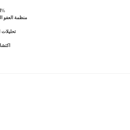
: يقطع استخدام مبيدات الآفات بواسطة 30–50%
ا
منظمة العفو ا
تحليلات ا
اكتشا