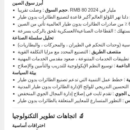
أبرز سوق الصين
: وصلت تقريبا. RMB 80 مليار في 2024
حجم السوق
دلتا نهر اللؤلؤ العالم’أكبر قاعدة لتصنيع الطائرات بدون طيار
لمستهلك ؛ القطاعات الصناعية/العسكرية تلحق بالركب بسرعة
تحليل سلسلة الصناعة
أساسية (وحدات التحكم في الطيران ، والمحركات ، والبطاريات)
منتصف الطريق
: التصنيع المحدد مع مزايا التكلفة القوية
 تطبيقات الخدمات المتنوعة ، صعود مقدمي الخدمات المهنية
لداعمة
: توسيع النظم الإيكولوجية للتدريب والتأمين والإصلاح
بيئة السياسة
ية
: خطط عمل التنمية التي تدعم تصنيع الطائرات بدون طيار
 التحسين التدريجي للوائح الإدارة الطائرات بدون طيار المدنية
ل الجوي
: تقدم ثابت في إصلاح إدارة المجال الجوي المنخفض
يس
: التطور المتسارع للمعايير المتعلقة بالطائرات بدون طيار
اتجاهات تطوير التكنولوجيا 🔬
اختراقات أساسية