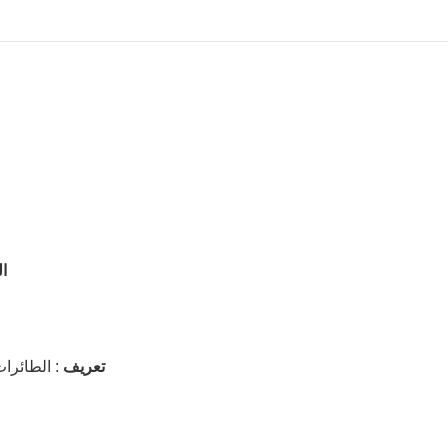
ال
تعريف
: الطائرا