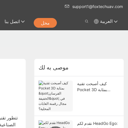
support1@foxtechuav.com
اتصل بنا
العربية
محل
موصى به لك
كيف أصبحت تقنية
Pocket 3D بمثابة
"الفرسان الخفيفة" في
مجال رقمنة الغابات
المحلية؟
تتطور تقن
نقدم لكم HeadGo Ego:
الصناعية