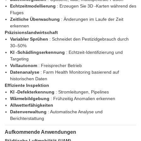
Echtzeitmodellierung
: Erzeugen Sie 3D -Karten während des
Fluges
Zeitliche Überwachung
: Änderungen im Laufe der Zeit
erkennen
Präzisionslandwirtschaft
Variabler Sprühen
: Schneidet den Pestizidgebrauch durch
30–50%
KI -Schädlingserkennung
: Echtzeit-Identifizierung und
Targeting
Vollautonom
: Freisprecher Betrieb
Datenanalyse
: Farm Health Monitoring basierend auf
historischen Daten
Effiziente Inspektion
KI -Defekterkennung
: Stromleitungen, Pipelines
Wärmebildgebung
: Frühzeitig Anomalien erkennen
Allwetterfähigkeiten
Datenverwaltung
: Automatische Analyse und
Berichterstattung
Aufkommende Anwendungen
Städtische Luftmobilität (UAM)