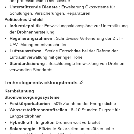
der professionellen Dienstleister
Unterstützende Dienste
: Erweiterung Ökosysteme für
Schulungen, Versicherungen, Reparaturen
Politisches Umfeld
Industriepolitik
: Entwicklungsaktionspläne zur Unterstützung
der Drohnenherstellung
Regulierungsrahmen
: Schrittweise Verfeinerung der Zivil -
UAV -Managementvorschriften
Luftraumreform
: Stetige Fortschritte bei der Reform der
Luftraumverwaltung mit geringer Höhe
Standardisierung
: Beschleunigte Entwicklung von Drohnen-
verwandten Standards
Technologieentwicklungstrends 🔬
Kernbräunung
Stromversorgungssysteme
Festkörperbatterien
: 50% Zunahme der Energiedichte
Wasserstoffbrennstoffzellen
: 8–10 Stunden Flugzeit für
Langzeitdrohnen
Hybridkraft
: In großen Drohnen weit verbreitet
Solarenergie
: Effiziente Solarzellen unterstützen hohe