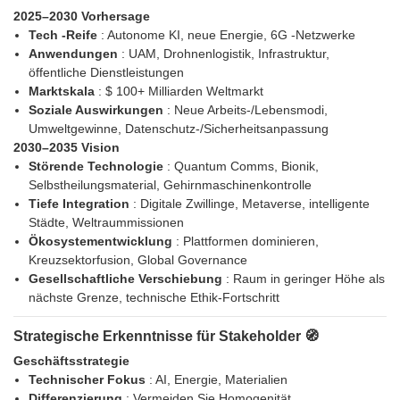
2025–2030 Vorhersage
Tech -Reife
: Autonome KI, neue Energie, 6G -Netzwerke
Anwendungen
: UAM, Drohnenlogistik, Infrastruktur,
öffentliche Dienstleistungen
Marktskala
: $ 100+ Milliarden Weltmarkt
Soziale Auswirkungen
: Neue Arbeits-/Lebensmodi,
Umweltgewinne, Datenschutz-/Sicherheitsanpassung
2030–2035 Vision
Störende Technologie
: Quantum Comms, Bionik,
Selbstheilungsmaterial, Gehirnmaschinenkontrolle
Tiefe Integration
: Digitale Zwillinge, Metaverse, intelligente
Städte, Weltraummissionen
Ökosystementwicklung
: Plattformen dominieren,
Kreuzsektorfusion, Global Governance
Gesellschaftliche Verschiebung
: Raum in geringer Höhe als
nächste Grenze, technische Ethik-Fortschritt
Strategische Erkenntnisse für Stakeholder 🧭
Geschäftsstrategie
Technischer Fokus
: AI, Energie, Materialien
Differenzierung
: Vermeiden Sie Homogenität