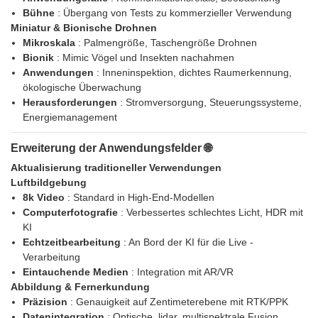
Bühne
: Übergang von Tests zu kommerzieller Verwendung
Miniatur & Bionische Drohnen
Mikroskala
: Palmengröße, Taschengröße Drohnen
Bionik
: Mimic Vögel und Insekten nachahmen
Anwendungen
: Inneninspektion, dichtes Raumerkennung,
ökologische Überwachung
Herausforderungen
: Stromversorgung, Steuerungssysteme,
Energiemanagement
Erweiterung der Anwendungsfelder 🌐
Aktualisierung traditioneller Verwendungen
Luftbildgebung
8k Video
: Standard in High-End-Modellen
Computerfotografie
: Verbessertes schlechtes Licht, HDR mit
KI
Echtzeitbearbeitung
: An Bord der KI für die Live -
Verarbeitung
Eintauchende Medien
: Integration mit AR/VR
Abbildung & Fernerkundung
Präzision
: Genauigkeit auf Zentimeterebene mit RTK/PPK
Datenintegration
: Optische, lidar, multispektrale Fusion