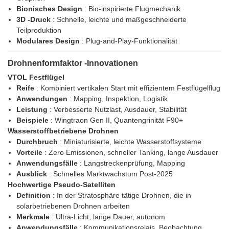
Bionisches Design
: Bio-inspirierte Flugmechanik
3D -Druck
: Schnelle, leichte und maßgeschneiderte
Teilproduktion
Modulares Design
: Plug-and-Play-Funktionalität
Drohnenformfaktor -Innovationen
VTOL Festflügel
Reife
: Kombiniert vertikalen Start mit effizientem Festflügelflug
Anwendungen
: Mapping, Inspektion, Logistik
Leistung
: Verbesserte Nutzlast, Ausdauer, Stabilität
Beispiele
: Wingtraon Gen II, Quantengrinität F90+
Wasserstoffbetriebene Drohnen
Durchbruch
: Miniaturisierte, leichte Wasserstoffsysteme
Vorteile
: Zero Emissionen, schneller Tanking, lange Ausdauer
Anwendungsfälle
: Langstreckenprüfung, Mapping
Ausblick
: Schnelles Marktwachstum Post-2025
Hochwertige Pseudo-Satelliten
Definition
: In der Stratosphäre tätige Drohnen, die in
solarbetriebenen Drohnen arbeiten
Merkmale
: Ultra-Licht, lange Dauer, autonom
Anwendungsfälle
: Kommunikationsrelais, Beobachtung