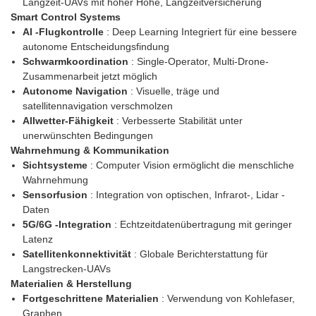
Langzeit-UAVs mit hoher Höhe, Langzeitversicherung
Smart Control Systems
AI -Flugkontrolle
: Deep Learning Integriert für eine bessere
autonome Entscheidungsfindung
Schwarmkoordination
: Single-Operator, Multi-Drone-
Zusammenarbeit jetzt möglich
Autonome Navigation
: Visuelle, träge und
satellitennavigation verschmolzen
Allwetter-Fähigkeit
: Verbesserte Stabilität unter
unerwünschten Bedingungen
Wahrnehmung & Kommunikation
Sichtsysteme
: Computer Vision ermöglicht die menschliche
Wahrnehmung
Sensorfusion
: Integration von optischen, Infrarot-, Lidar -
Daten
5G/6G -Integration
: Echtzeitdatenübertragung mit geringer
Latenz
Satellitenkonnektivität
: Globale Berichterstattung für
Langstrecken-UAVs
Materialien & Herstellung
Fortgeschrittene Materialien
: Verwendung von Kohlefaser,
Graphen