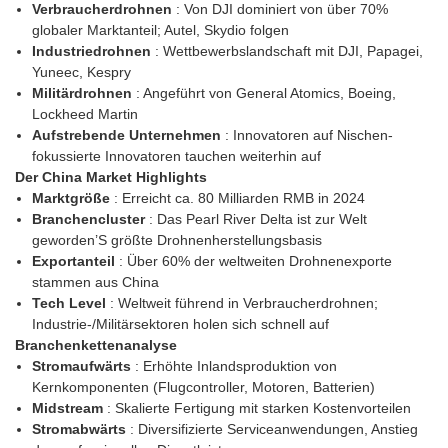
Verbraucherdrohnen
: Von DJI dominiert von über 70%
globaler Marktanteil; Autel, Skydio folgen
Industriedrohnen
: Wettbewerbslandschaft mit DJI, Papagei,
Yuneec, Kespry
Militärdrohnen
: Angeführt von General Atomics, Boeing,
Lockheed Martin
Aufstrebende Unternehmen
: Innovatoren auf Nischen-
fokussierte Innovatoren tauchen weiterhin auf
Der China Market Highlights
Marktgröße
: Erreicht ca. 80 Milliarden RMB in 2024
Branchencluster
: Das Pearl River Delta ist zur Welt
geworden’S größte Drohnenherstellungsbasis
Exportanteil
: Über 60% der weltweiten Drohnenexporte
stammen aus China
Tech Level
: Weltweit führend in Verbraucherdrohnen;
Industrie-/Militärsektoren holen sich schnell auf
Branchenkettenanalyse
Stromaufwärts
: Erhöhte Inlandsproduktion von
Kernkomponenten (Flugcontroller, Motoren, Batterien)
Midstream
: Skalierte Fertigung mit starken Kostenvorteilen
Stromabwärts
: Diversifizierte Serviceanwendungen, Anstieg