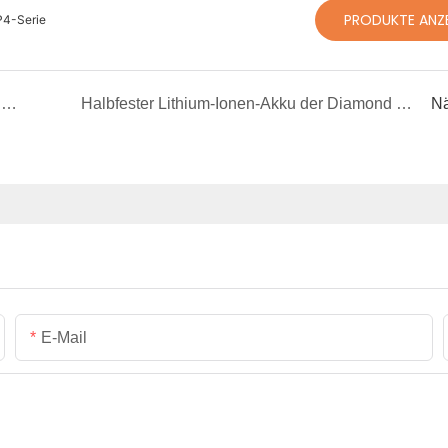
PRODUKTE ANZ
P4-Serie
Einführung des flexiblen, kabelgebundenen Reinigungssystems P3 (T50) – jetzt kompatibel mit DJI Matrice 400
Halbfester Lithium-Ionen-Akku der Diamond Smart-Serie mit BMS: Hochleistungsleistung für Drohnen, Robotik und mehr
Nä
E-Mail