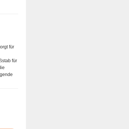
orgt für
stab für
die
agende