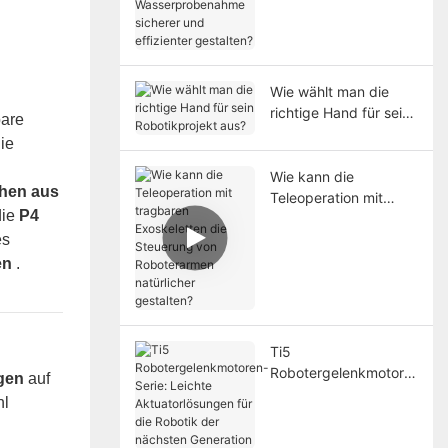
Wasserprobenahme
sicherer und
effizienter gestalten?
Wie wählt man die
richtige Hand für sein
bare
Robotikprojekt aus?
ie
Wie kann die
ühen aus
Teleoperation mit
die
P4
tragbaren
Exoskeletten die
es
Steuerung von
en
.
Roboterarmen
natürlicher gestalten?
Ti5
Robotergelenkmotore
ngen
auf
n-Serie: Leichte
hl
Aktuatorlösungen für
die Robotik der