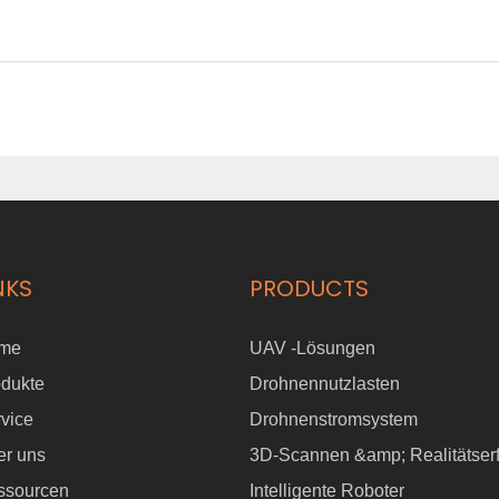
NKS
PRODUCTS
me
UAV -Lösungen
odukte
Drohnennutzlasten
vice
Drohnenstromsystem
er uns
3D-Scannen &amp; Realitätser
ssourcen
Intelligente Roboter