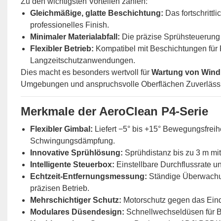
Zu den wichtigsten Vorteilen zählen:
Gleichmäßige, glatte Beschichtung:
Das fortschritt
professionelles Finish.
Minimaler Materialabfall:
Die präzise Sprühsteuerung 
Flexibler Betrieb:
Kompatibel mit Beschichtungen für 
Langzeitschutzanwendungen.
Dies macht es besonders wertvoll für
Wartung von Wind
Umgebungen und anspruchsvolle Oberflächen Zuverlässig
Merkmale der AeroClean P4-Serie
Flexibler Gimbal:
Liefert −5° bis +15° Bewegungsfreihe
Schwingungsdämpfung.
Innovative Sprühlösung:
Sprühdistanz bis zu 3 m mi
Intelligente Steuerbox:
Einstellbare Durchflussrate u
Echtzeit-Entfernungsmessung:
Ständige Überwachu
präzisen Betrieb.
Mehrschichtiger Schutz:
Motorschutz gegen das Eind
Modulares Düsendesign:
Schnellwechseldüsen für 