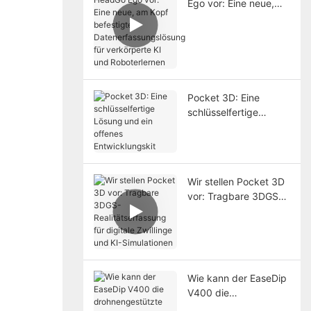
Ego vor: Eine neue,
am Kopf befestigte
Datenerfassungslösun
g für verkörperte KI
und Roboterlernen
Pocket 3D: Eine
schlüsselfertige
Lösung und ein
offenes
Entwicklungskit
Wir stellen Pocket 3D
vor: Tragbare 3DGS-
Realitätserfassung für
digitale Zwillinge und
KI-Simulationen
Wie kann der EaseDip
V400 die
drohnengestützte