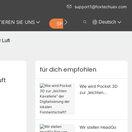
support1@foxtechuav.com
IEREN SIE UNS
Deutsch
SPEICHERN
 Luft
für dich empfohlen
ft
Wie wird Pocket 3D
zur „leichten
Kavallerie“ der
Digitalisierung der
lokalen
Forstwirtschaft?
Wir stellen HeadGo