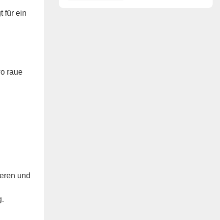
nächsten Generation
 für ein
wo raue
heren und
g.