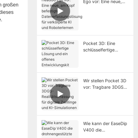
Ego vor: Eine neue,
in großen
am Kopf befestigte
 dieses
Datenerfassungslösun
.
g für verkörperte KI
und Roboterlernen
Pocket 3D: Eine
schlüsselfertige
Lösung und ein
offenes
Entwicklungskit
Wir stellen Pocket 3D
vor: Tragbare 3DGS-
Realitätserfassung für
digitale Zwillinge und
KI-Simulationen
Wie kann der EaseDip
V400 die
drohnengestützte