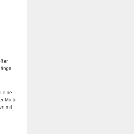
oßer
rgänge
l eine
r Multi-
en mit