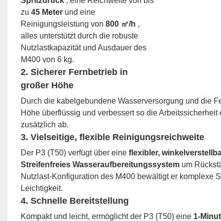
Spritzdruck
, eine Reichweite von bis
zu
45 Meter
und eine
Reinigungsleistung von
800 ㎡/h
,
alles unterstützt durch die robuste
Nutzlastkapazität und Ausdauer des
M400 von 6 kg.
2.
Sicherer Fernbetrieb in
großer Höhe
Durch die kabelgebundene Wasserversorgung und die Fe
Höhe überflüssig und verbessert so die Arbeitssicherhei
zusätzlich ab.
3.
Vielseitige, flexible Reinigungsreichweite
Der P3 (T50) verfügt über eine
flexibler, winkelverstel
Streifenfreies Wasseraufbereitungssystem
um Rückstä
Nutzlast-Konfiguration des M400 bewältigt er komplexe S
Leichtigkeit.
4.
Schnelle Bereitstellung
Kompakt und leicht, ermöglicht der P3 (T50) eine
1-Minu