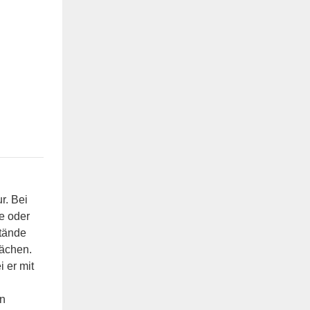
r. Bei
e oder
stände
lächen.
 er mit
en