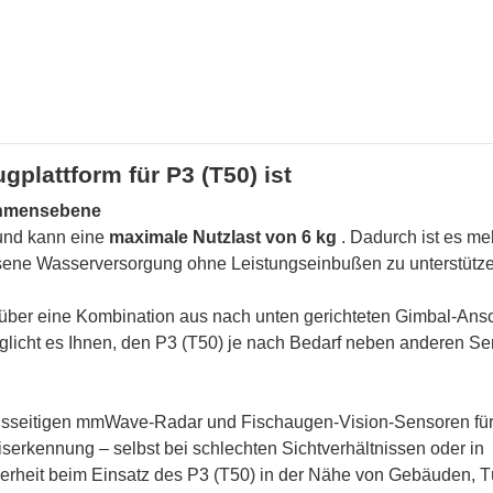
gplattform für P3 (T50) ist
ehmensebene
 und kann eine
maximale Nutzlast von 6 kg
. Dadurch ist es meh
sene Wasserversorgung ohne Leistungseinbußen zu unterstütze
über eine Kombination aus nach unten gerichteten Gimbal-Ans
möglicht es Ihnen, den P3 (T50) je nach Bedarf neben anderen S
chsseitigen mmWave-Radar und Fischaugen-Vision-Sensoren fü
serkennung – selbst bei schlechten Sichtverhältnissen oder in
erheit beim Einsatz des P3 (T50) in der Nähe von Gebäuden, 