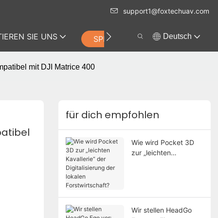
support1@foxtechuav.com
IEREN SIE UNS
Deutsch
SPEICHERN
patibel mit DJI Matrice 400
für dich empfohlen
tibel 
Wie wird Pocket 3D
zur „leichten
Kavallerie“ der
Digitalisierung der
lokalen
Forstwirtschaft?
Wir stellen HeadGo