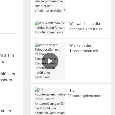
Wasserprobenahme
sicherer und
effizienter gestalten?
Wie wählt man die
richtige Hand für sein
Robotikprojekt aus?
Wie kann die
Teleoperation mit
r als in
tragbaren
n.
Exoskeletten die
Steuerung von
Roboterarmen
chlüssen
natürlicher gestalten?
ensoren
Ti5
Robotergelenkmotore
r
n-Serie: Leichte
Aktuatorlösungen für
Türmen
die Robotik der