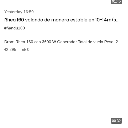
01:45
Yesterday 16:50
Rhea 160 volando de manera estable en 10-14m/s
viento pesado con grandes hélices equipadas
#ñandú160
Dron: Rhea 160 con 3600 W Generador Total de vuelo Peso: 20
kg Velocidad del viento: 10m/S-14m/s Propulsoras: Foxtech
295
0
Supreme 2985 hélice
00:32