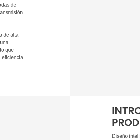
hadas de
transmisión
a de alta
 una
 lo que
 eficiencia
INTR
PROD
Diseño intel