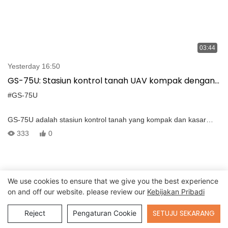
03:44
Yesterday 16:50
GS-75U: Stasiun kontrol tanah UAV kompak dengan
antarmuka intuitif dan transmisi jarak jauh
#GS-75U
GS-75U adalah stasiun kontrol tanah yang kompak dan kasar
yang dirancang untuk UAV, yang memiliki antarmuka pengguna
333
0
yang intuitif dan dapat mewujudkan kontrol drone, video jarak
jauh dan transmisi data. -Pelai GCS portabel memiliki komputer
bawaan yang terintegrasi dengan perangkat lunak GCS dan
dapat digunakan untuk semua tahap–Dari perencanaan hingga
We use cookies to ensure that we give you the best experience
mengendalikan misi. Komputer bawaan fitur prosesor Intel I7-
on and off our website. please review our
Kebijakan Pribadi
7500U, DDR4 16G dan 256G SSD, mendukung sistem Windows
7/Linux. -The dua 13,3 ＂FHD TFT LCD yang menampilkan
Send Inquiry
SETUJU SEKARANG
Reject
Pengaturan Cookie
resolusi 1920*1080 dan kecerahan 1000nits dapat menampilkan
video real-time dan peta bergerak. Kecerahan layar dapat