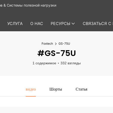
в & Системы полезной нагрузки
УСЛУГА
О НАС
РЕСУРСЫ
СВЯЗАТЬСЯ С
Foxtech
GS-75U
#GS-75U
1 содержимое
332 взгляды
видео
Шорты
Статья