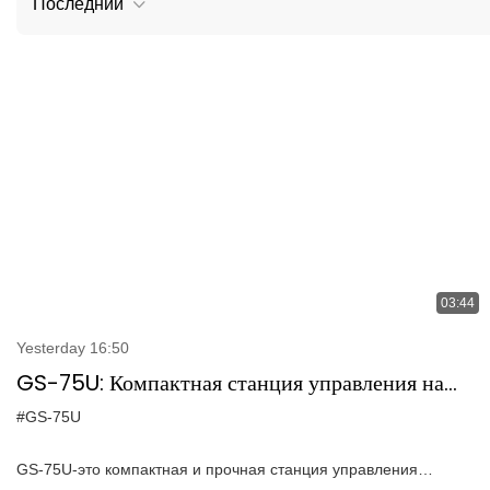
Последний
03:44
Yesterday 16:50
GS-75U: Компактная станция управления на
земле БПЛА с интуитивно понятным
#GS-75U
интерфейсом и дальнейшей передачей
GS-75U-это компактная и прочная станция управления