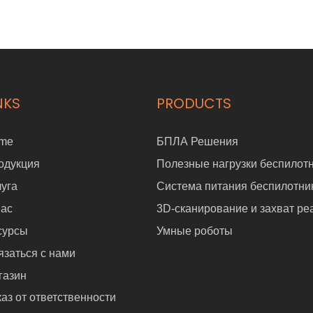
NKS
PRODUCTS
me
БПЛА Решения
одукция
Полезные нагрузки беспилот
луга
Система питания беспилотни
нас
3D-сканирование и захват ре
сурсы
Умные роботы
язаться с нами
газин
аз от ответственности