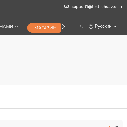
support1@foxtechuav.com
 НАМИ
Pусский
МАГАЗИН