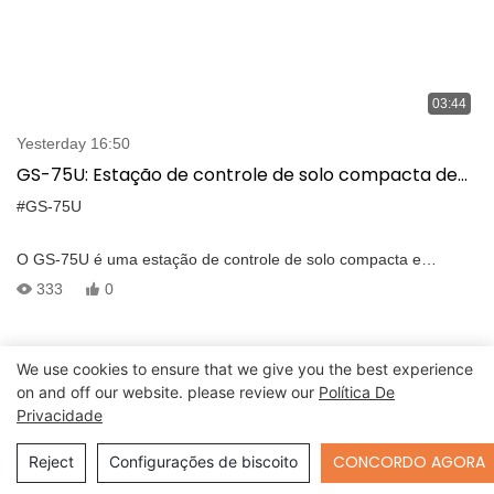
03:44
Yesterday 16:50
GS-75U: Estação de controle de solo compacta de
UAV com interface intuitiva e transmissão de longo
#GS-75U
alcance
O GS-75U é uma estação de controle de solo compacta e
robusta projetada para o UAV, que possui uma interface intuitiva
333
0
de usuário e pode realizar controle de drones, vídeo de longo
alcance e transmissão de dados. -O GCS portátil possui um
computador embutido que se integra ao software GCS e pode ser
We use cookies to ensure that we give you the best experience
usado para todos os estágios–do planejamento ao controle da
on and off our website. please review our
Política De
missão. O computador interno possui processador Intel i7-7500U,
Privacidade
DDR4 16G e 256G SSD, suporta o sistema Windows 7/Linux. -Os
dois 13,3 ＂FHD TFT LCD com resolução de 1920*1080 e brilho
Send Inquiry
CONCORDO AGORA
Reject
Configurações de biscoito
1000NITs podem exibir vídeos em tempo real e mapas em
movimento. O brilho da tela é ajustável.