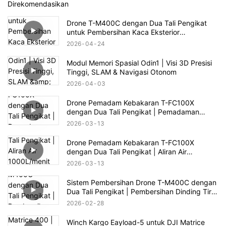
Direkomendasikan
Drone T-M400C dengan Dua Tali Pengikat
untuk Pembersihan Kaca Eksterior
Perumahan Kelas Atas | Jangkauan 60m
2026
04
24
Modul Memori Spasial Odin1 | Visi 3D Presisi
Tinggi, SLAM & Navigasi Otonom
2026
04
03
Drone Pemadam Kebakaran T-FC100X
dengan Dua Tali Pengikat | Pemadaman
Kebakaran Gedung Tinggi hingga 100m
2026
03
13
Drone Pemadam Kebakaran T-FC100X
dengan Dua Tali Pengikat | Aliran Air
1000L/menit & Penyelamatan Kebakaran
2026
03
13
Gedung Tinggi 100m
Sistem Pembersihan Drone T-M400C dengan
Dua Tali Pengikat | Pembersihan Dinding Tirai
Kaca Plaza Komersial
2026
02
28
Winch Kargo Eayload-5 untuk DJI Matrice