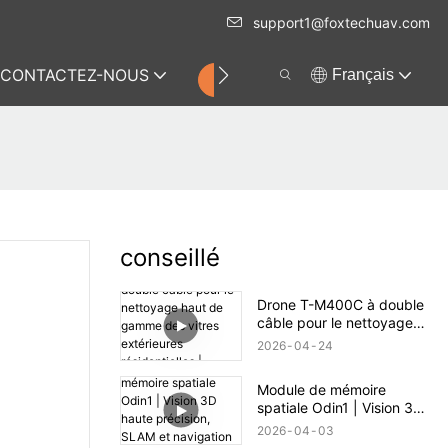
support1@foxtechuav.com
CONTACTEZ-NOUS
Français
MAGASIN
conseillé
Drone T-M400C à double
câble pour le nettoyage
haut de gamme des vitres
2026
04
24
extérieures résidentielles |
Portée de 60 m
Module de mémoire
spatiale Odin1 | Vision 3D
haute précision, SLAM et
2026
04
03
navigation autonome