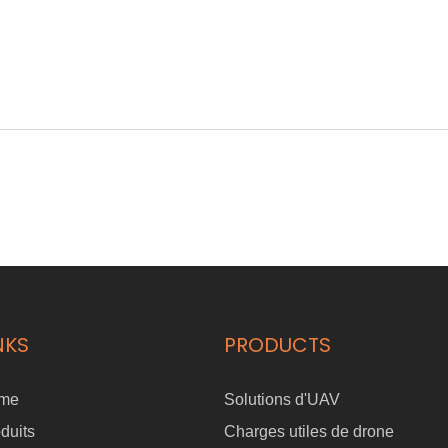
NKS
PRODUCTS
me
Solutions d'UAV
duits
Charges utiles de drone