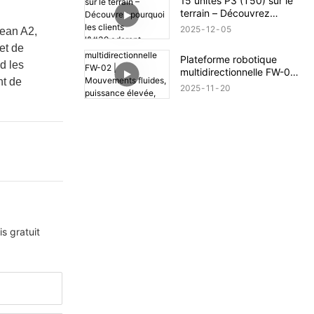
15 unités P3 (T50) sur le
terrain – Découvrez
pourquoi les clients
2025
12
05
lean A2,
l'adorent
et de
Plateforme robotique
d les
multidirectionnelle FW-02 |
nt de
Mouvements fluides,
2025
11
20
puissance élevée, adaptée
à tous les terrains
s gratuit