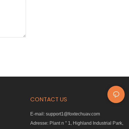
CONTACT US
E-mail:
support1@foxtechuav.com
Adresse:
Plant n ° 1, Highland Industrial Park,