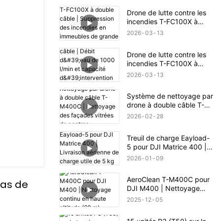
Drone de lutte contre les
incendies T-FC100X à
double câble |
2026
03
13
Suppression des incendies
en immeubles de grande
Drone de lutte contre les
hauteur jusqu'à 100 m
incendies T-FC100X à
double câble | Débit d'eau
2026
03
13
de 1000 l/min et capacité
d'intervention en cas
Système de nettoyage par
d'incendie en hauteur (100
drone à double câble T-
m)
M400C | Nettoyage des
2026
02
28
façades vitrées de centres
commerciaux
Treuil de charge Eayload-
5 pour DJI Matrice 400 |
Livraison aérienne de
2026
01
09
charge utile de 5 kg et
contrôle PSDK
AeroClean T-M400C pour
as de 
DJI M400 | Nettoyage
continu en haute altitude
2025
12
05
(60 m)