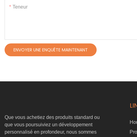
Teneur
ENVOYER UNE ENQUÊTE MAINTENANT
LI
Que vous achetiez des produits standard ou
Ho
que vous poursuiviez un développement
personnalisé en profondeur, nous sommes
Pro