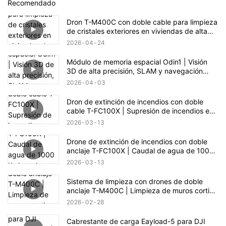
Recomendado
Dron T-M400C con doble cable para limpieza
de cristales exteriores en viviendas de alta
gama | Alcance de 60 m
2026
04
24
Módulo de memoria espacial Odin1 | Visión
3D de alta precisión, SLAM y navegación
autónoma
2026
04
03
Dron de extinción de incendios con doble
cable T-FC100X | Supresión de incendios en
edificios de gran altura hasta 100 m
2026
03
13
Drone de extinción de incendios con doble
anclaje T-FC100X | Caudal de agua de 1000
l/min y alcance de 100 m para rescate en
2026
03
13
edificios de gran altura
Sistema de limpieza con drones de doble
anclaje T-M400C | Limpieza de muros cortina
de vidrio en plazas comerciales
2026
02
28
Cabrestante de carga Eayload-5 para DJI