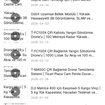
2026
04
24
Odin1 Uzamsal Bellek Modülü | Yüksek
Hassasiyetli 3B Görüntüleme, SLAM ve
Otonom Navigasyon
2026
04
03
T-FC100X Çift Kablolu Yangın Söndürme
Drone'u | 100 Metreye Kadar Yüksek
Binalarda Yangın Söndürme
2026
03
13
T-FC100X Çift Bağlantılı Yangın Söndürme
Drone'u | 1000 L/dak Su Akışı ve 100 m
Yüksek Binalarda Yangın Kurtarma
2026
03
13
T-M400C Çift Bağlantılı Drone Temizleme
Sistemi | Ticari Plaza Cam Perde Duvar
Temizliği
2026
02
28
DJI Matrice 400 için Easyload-5 Kargo Vinçi |
5 kg Yük Kapasitesi, Havadan Teslimat ve
PSDK Kontrolü
2026
01
09