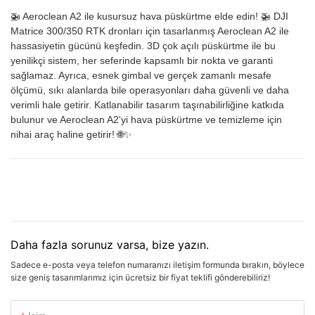
🚁 Aeroclean A2 ile kusursuz hava püskürtme elde edin! 🚁 DJI
Matrice 300/350 RTK dronları için tasarlanmış Aeroclean A2 ile
hassasiyetin gücünü keşfedin. 3D çok açılı püskürtme ile bu
yenilikçi sistem, her seferinde kapsamlı bir nokta ve garanti
sağlamaz. Ayrıca, esnek gimbal ve gerçek zamanlı mesafe
ölçümü, sıkı alanlarda bile operasyonları daha güvenli ve daha
verimli hale getirir. Katlanabilir tasarım taşınabilirliğine katkıda
bulunur ve Aeroclean A2'yi hava püskürtme ve temizleme için
nihai araç haline getirir! 🌐✨
Daha fazla sorunuz varsa, bize yazın.
Sadece e-posta veya telefon numaranızı iletişim formunda bırakın, böylece
size geniş tasarımlarımız için ücretsiz bir fiyat teklifi gönderebiliriz!