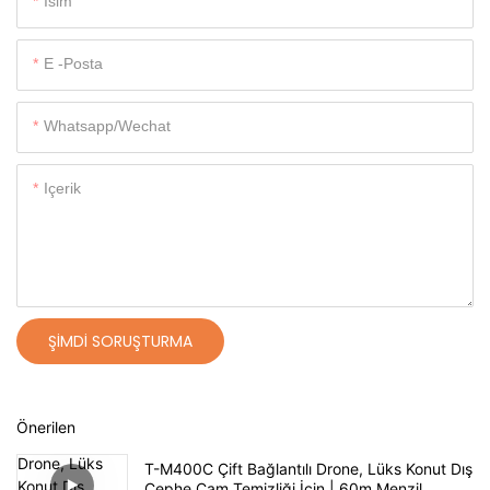
Isim
E -posta
Whatsapp/wechat
Içerik
ŞIMDI SORUŞTURMA
Önerilen
T-M400C Çift Bağlantılı Drone, Lüks Konut Dış
Cephe Cam Temizliği İçin | 60m Menzil