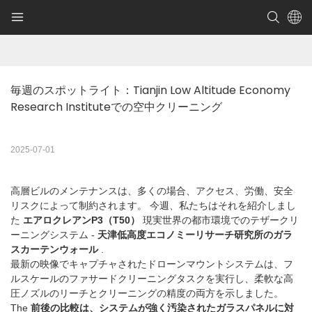
毎週のスポットライト：Tianjin Low Altitude Economy 
Research Instituteでの空中クリーニング
2025-07-01
高層ビルのメンテナンスは、多くの場合、アクセス、労働、安全
リスクによって制約されます。 今週、私たちはそれを紹介しまし
た
エアロクレアンP3（T50）
現実世界の都市環境でのテザークリ
ーニングシステム -
天津低高度エコノミーリサーチ研究所のガラ
スカーテンウォール
.
最新の映像でキャプチャされたドローンマウントシステムは、フ
ルスケールのファサードクリーニングタスクを実行し、柔軟な高
圧ノズルのリーチとクリーニングの精度の両方を示しました。
The
前後の比較は、システムが強く汚染されたガラスパネルに対