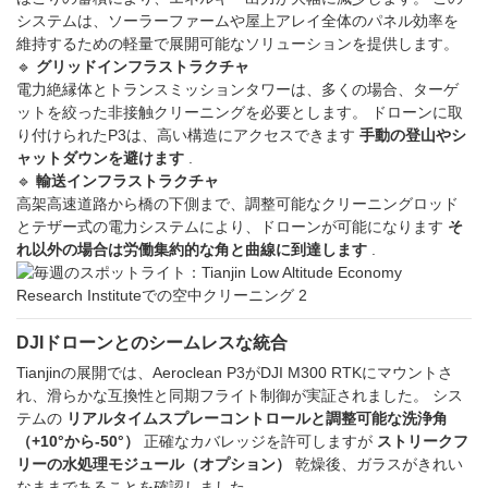
システムは、ソーラーファームや屋上アレイ全体のパネル効率を
維持するための軽量で展開可能なソリューションを提供します。
🔹
グリッドインフラストラクチャ
電力絶縁体とトランスミッションタワーは、多くの場合、ターゲ
ットを絞った非接触クリーニングを必要とします。 ドローンに取
り付けられたP3は、高い構造にアクセスできます
手動の登山やシ
ャットダウンを避けます
.
🔹
輸送インフラストラクチャ
高架高速道路から橋の下側まで、調整可能なクリーニングロッド
とテザー式の電力システムにより、ドローンが可能になります
そ
れ以外の場合は労働集約的な角と曲線に到達します
.
DJIドローンとのシームレスな統合
Tianjinの展開では、Aeroclean P3がDJI M300 RTKにマウントさ
れ、滑らかな互換性と同期フライト制御が実証されました。 シス
テムの
リアルタイムスプレーコントロールと調整可能な洗浄角
（+10°から-50°）
正確なカバレッジを許可しますが
ストリークフ
リーの水処理モジュール（オプション）
乾燥後、ガラスがきれい
なままであることを確認しました。