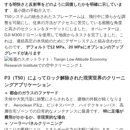
する明快さと反射率をどのように回復したかを明確に示していま
す
、最小限の手動介入で。
T50システムの統合されたスプレーアームは、飛行中に滑らかな調
整を可能にし、従来の方法がアクセスに苦労している困難な角度
と高さのセクションをターゲットにしました。 オペレーターは、
DJI M300ドローンを使用して地面からタスクを完了しました。こ
れは、連続高圧の水供給のためにテザーシステムと組み合わせた
ものです。
デフォルトで12 MPa、20 MPaにオプションのアップ
グレードがあります
.
P3（T50）によってロック解除された現実世界のクリーニ
ングアプリケーション
🔹
都会のガラスのファサード
天候や大気汚染に頻繁にさらされると、建物の外観が鈍くなりま
す。 Aeroclean P3は、ビジネスパーク、ハイテクキャンパス、高
層住宅ゾーンでの日常的なメンテナンスに最適です。
特に足場が
費用がかかるか、非現実的な場合
.
🔹
ソーラーパネルクリーニング
ほこりの蓄積により、エネルギー出力が大幅に減少します。 この