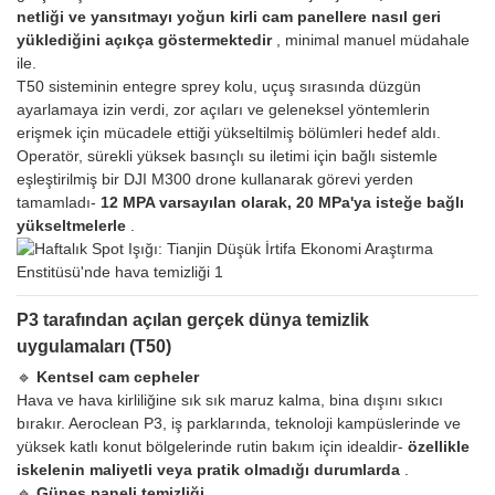
netliği ve yansıtmayı yoğun kirli cam panellere nasıl geri
yüklediğini açıkça göstermektedir
, minimal manuel müdahale
ile.
T50 sisteminin entegre sprey kolu, uçuş sırasında düzgün
ayarlamaya izin verdi, zor açıları ve geleneksel yöntemlerin
erişmek için mücadele ettiği yükseltilmiş bölümleri hedef aldı.
Operatör, sürekli yüksek basınçlı su iletimi için bağlı sistemle
eşleştirilmiş bir DJI M300 drone kullanarak görevi yerden
tamamladı-
12 MPA varsayılan olarak, 20 MPa'ya isteğe bağlı
yükseltmelerle
.
P3 tarafından açılan gerçek dünya temizlik
uygulamaları (T50)
🔹
Kentsel cam cepheler
Hava ve hava kirliliğine sık sık maruz kalma, bina dışını sıkıcı
bırakır. Aeroclean P3, iş parklarında, teknoloji kampüslerinde ve
yüksek katlı konut bölgelerinde rutin bakım için idealdir-
özellikle
iskelenin maliyetli veya pratik olmadığı durumlarda
.
🔹
Güneş paneli temizliği