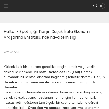
Haftalık Spot Işığı: Tianjin Düşük İrtifa Ekonomi 
Araştırma Enstitüsü'nde hava temizliği
2025-07-01
Yüksek katlı bina bakımı genellikle erişim, emek ve güvenlik
riskleri ile kısıtlanır. Bu hafta,
Aeroclean P3 (T50)
Gerçek
dünyadaki bir kentsel ortamda bağlanmış temizlik sistemi-
Tianjin
düşük irtifa ekonomi araştırma enstitüsünün cam perde
duvarları
.
En son görüntülerimizde yakalanan drone monte edilmiş sistem,
esnek yüksek basınç nozulunun hem erişim hem de temizlik
hassasiyetini gösteren tam ölçekli bir cephe temizleme görevi
gerçekleştirdi. .
Önceden ve sonrası karşılaştırma, sistemin