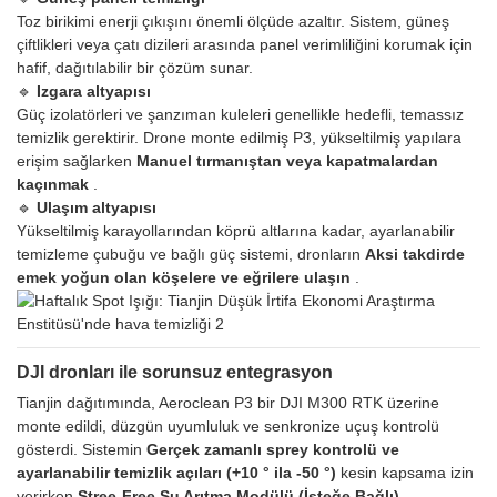
Toz birikimi enerji çıkışını önemli ölçüde azaltır. Sistem, güneş
çiftlikleri veya çatı dizileri arasında panel verimliliğini korumak için
hafif, dağıtılabilir bir çözüm sunar.
🔹
Izgara altyapısı
Güç izolatörleri ve şanzıman kuleleri genellikle hedefli, temassız
temizlik gerektirir. Drone monte edilmiş P3, yükseltilmiş yapılara
erişim sağlarken
Manuel tırmanıştan veya kapatmalardan
kaçınmak
.
🔹
Ulaşım altyapısı
Yükseltilmiş karayollarından köprü altlarına kadar, ayarlanabilir
temizleme çubuğu ve bağlı güç sistemi, dronların
Aksi takdirde
emek yoğun olan köşelere ve eğrilere ulaşın
.
DJI dronları ile sorunsuz entegrasyon
Tianjin dağıtımında, Aeroclean P3 bir DJI M300 RTK üzerine
monte edildi, düzgün uyumluluk ve senkronize uçuş kontrolü
gösterdi. Sistemin
Gerçek zamanlı sprey kontrolü ve
ayarlanabilir temizlik açıları (+10 ° ila -50 °)
kesin kapsama izin
verirken
Stree-Free Su Arıtma Modülü (İsteğe Bağlı)