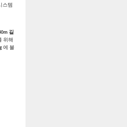
 시스템
80m 길
를 위해
g
에 불