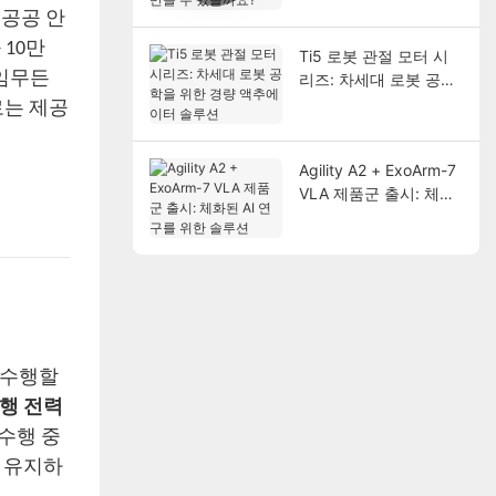
들 수 있을까요?
 공공 안
 10만
Ti5 로봇 관절 모터 시
 임무든
리즈: 차세대 로봇 공학
을 위한 경량 액추에이
으로는 제공
터 솔루션
Agility A2 + ExoArm-7
VLA 제품군 출시: 체화
된 AI 연구를 위한 솔루
션
를 수행할
비행 전력
수행 중
 유지하