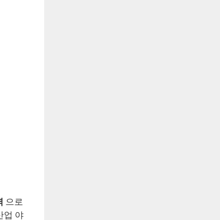
력
으로
산업 야