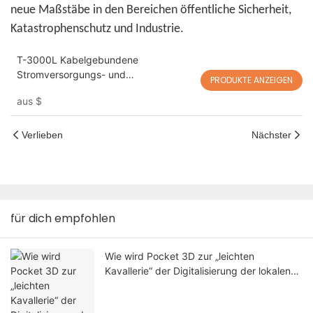
neue Maßstäbe in den Bereichen öffentliche Sicherheit,
Katastrophenschutz und Industrie.
T-3000L Kabelgebundene
Stromversorgungs- und
PRODUKTE ANZEIGEN
Beleuchtungslösung für DJI Matrice
aus
$
400: Extrem lange Akkulaufzeit +
Hochleistungsbeleuchtung für
Nachteinsätze
Verlieben
Nächster
für dich empfohlen
Wie wird Pocket 3D zur „leichten
Kavallerie“ der Digitalisierung der lokalen
Forstwirtschaft?