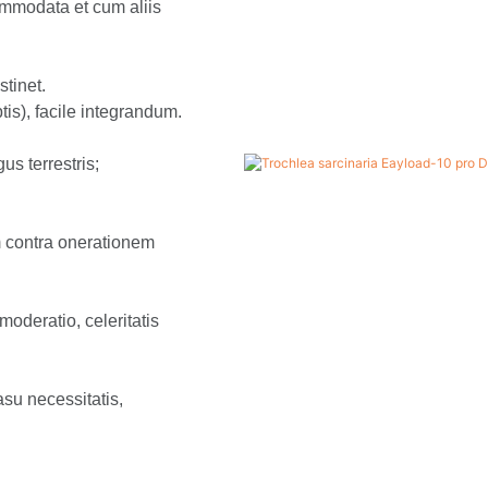
ommodata et cum aliis
tinet.
is), facile integrandum.
s terrestris;
m contra onerationem
moderatio, celeritatis
su necessitatis,