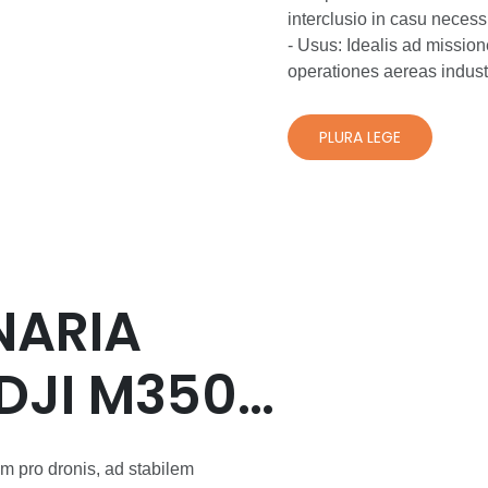
interclusio in casu necessit
- Usus: Idealis ad missiones liberationis, vecturam mercium, traditionem celerem, et
operationes aereas indust
PLURA LEGE
NARIA
DJI M350
m pro dronis, ad stabilem