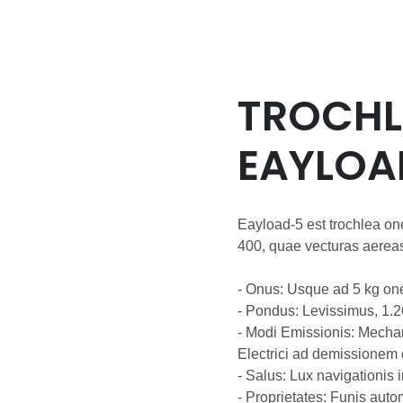
TROCHL
EAYLOA
DRONE
Eayload-5 est trochlea on
400, quae vecturas aereas s
- Onus: Usque ad 5 kg one
- Pondus: Levissimus, 1.26
- Modi Emissionis: Mechanici ad emissionem automaticam ad terram tangendam,
Electrici ad demissionem 
- Salus: Lux navigationis
- Proprietates: Funis automatice convolutus, non-implicatus, emissio uno butone,