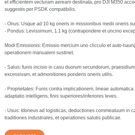
et efficientem vecturam aeream destinata, pro DJI M350 acc
suggestis per PSDK compatibilis.
- Onus: Usque ad 10 kg oneris in missionibus medii oneris sus
- Pondus: Levissimum, 1.1 kg (contrapondere et uncino except
Modi Emissionis: Emissio mercium uno clicculo et auto-haungu
operationem manualem sustinet.
- Salus: funis incisio in casu duorum secundorum, praesidiu
excessivam, et admonitiones ponderis oneris utilis.
- Proprietates: Funis contra implicationem, lineae automatica 
adaptatio intelligens, finis superiores/inferiores leves.
- Usus: Idoneus ad logisticas, deductiones commeatuum in ca
traditiones industriales, et operationes salutis publicae.