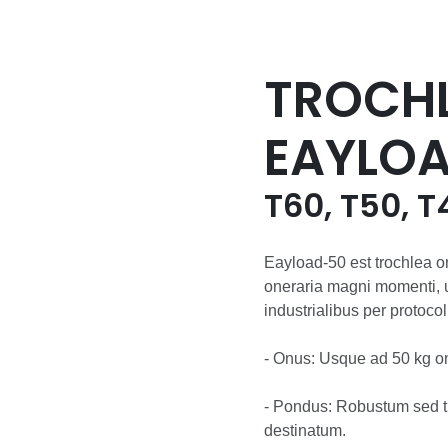
TROCHL
EAYLOA
T60, T50, T
Eayload-50 est trochlea o
oneraria magni momenti, u
industrialibus per protoco
- Onus: Usque ad 50 kg one
- Pondus: Robustum sed tr
destinatum.