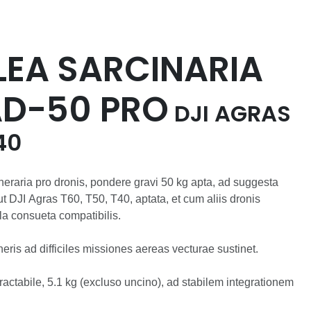
EA SARCINARIA
D-50 PRO
DJI AGRAS
40
neraria pro dronis, pondere gravi 50 kg apta, ad suggesta
t DJI Agras T60, T50, T40, aptata, et cum aliis dronis
lla consueta compatibilis.
ris ad difficiles missiones aereas vecturae sustinet.
actabile, 5.1 kg (excluso uncino), ad stabilem integrationem