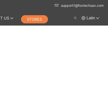
support1@foxtechuav.com
T US
Latin
STORES