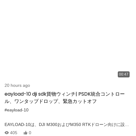
度なリフティングシステムは、ワイヤレスコントロール、ワンタ
ッチ操作、および緊急安全機能をサポートします。 キーハイライ
ト： - ワイヤレスコントロールを備えた電気貨物のリリース - オン
タップ緊急ロープのカットオフ - 地上接触 - リアルタイムロープ張
力とスイング検出 - 上部で停止し、停電安全ブレーキブレーキ - ビ
ルトインナイトナビゲーションライト
00:47
20 hours ago
eayload-10 dji sdk貨物ウィンチ| PSDK統合コントロー
ル、ワンタップドロップ、緊急カットオフ
#eayload-10
EAYLOAD-10は、DJI M300およびM350 RTKドローン向けに設計
されたプロのグレードの貨物ウインチシステムです。 DJI PSDKプ
405
0