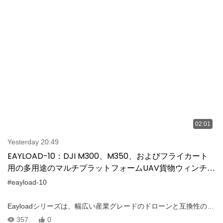
ロトコルを介した完全な統合により、空中配信操作に正確で効率
的な制御が提供されます。 重要な機能： – PSDK統合コントロー
ル – ワンタップ貨物のリリース – 緊急ロープのカットオフ – 上部
で滑らかに停止します – 高速で簡単なピックアップ – マニュアル
またはSDKベースの操作Eayloadシリーズは、さまざまな産業用ド
ローンアプリケーションの信頼性と柔軟性を提供するミッション
クリティカルなロジスティクス用に構築されています。
02:01
Yesterday 20:49
EAYLOAD-10：DJI M300、M350、およびフライカート
用の多用途のマルチプラットフォームUAV貨物ウィンチ
30
#eayload-10
Eayloadシリーズは、幅広い産業グレードのドローンと互換性のあ
る多用途の貨物ウィンチを提供しています。 EAYLOAD-10は、
357
0