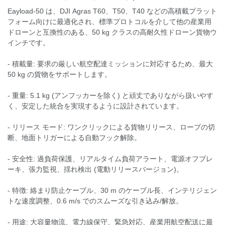
Eayload-50 は、DJI Agras T60、T50、T40 などの高積載プラット
フォーム向けに最適化され、標準プロトコルを介して他の産業用
ドローンと互換性のある、50 kg クラスの高耐久性ドローン貨物ウ
インチです。
- 積載量: 要求の厳しい航空配達ミッションに対応するため、最大
50 kg の貨物をサポートします。
- 重量: 5.1 kg (アンフッカーを除く) と頑丈でありながら扱いやす
く、安定した統合を実現するように設計されています。
- リリース モード: ワンクリックによる貨物リリース、ロープの切
断、地面トリガーによる自動フック解除。
- 安全性: 過負荷保護、リアルタイム負荷アラート、電源オフブレ
ーキ、張力監視、揺れ検出 (電動リリースバージョン)。
- 特徴: 絡まり防止ケーブル、30 m のケーブル長、インテリジェン
トな速度調整、0.6 m/s でのスムーズな引き込み/解放。
- 用途: 大容量物流、電力線保守、緊急対応、産業用航空配送に最