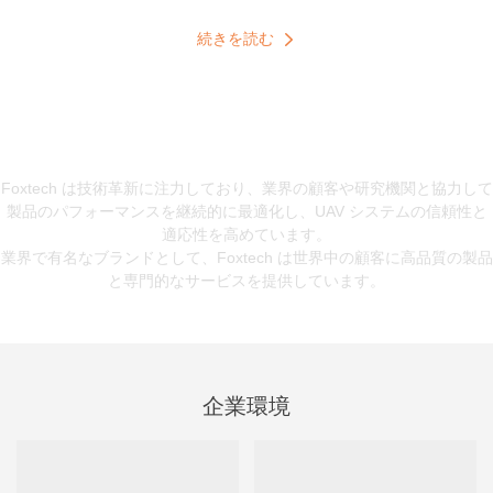
PSDKプロトコルを使用して、DJI M300、M350、FlyCart 30など
のプラットフォームとシームレスに統合します。 より大きなペイ
続きを読む
ロード用に設計されたEayload-60は、DJI Agras T60、T50、
T40、その他の大きなマルチロータードローンなどの頑丈なドロー
ンと互換性があります。 どちらのモデルも、ユニバーサルコント
ローラーで独立して操作したり、統一されたコントロールのため
テクノロジーとイノベーション
にサードパーティのドローン地面に統合されたりすることもでき
ます。
Foxtech は技術革新に注力しており、業界の顧客や研究機関と協力して
製品のパフォーマンスを継続的に最適化し、UAV システムの信頼性と
適応性を高めています。
業界で有名なブランドとして、Foxtech は世界中の顧客に高品質の製品
と専門的なサービスを提供しています。
企業環境