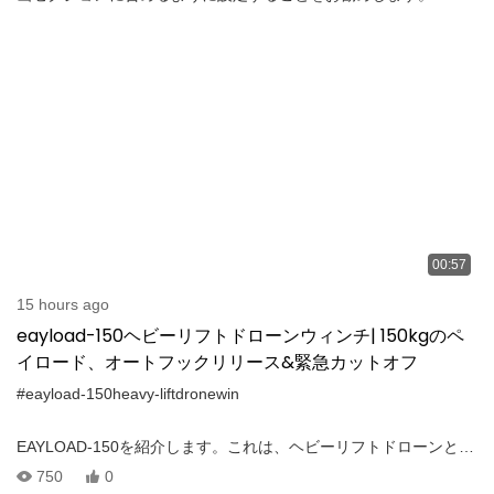
00:57
15 hours ago
eayload-150ヘビーリフトドローンウィンチ| 150kgのペ
イロード、オートフックリリース&緊急カットオフ
#eayload-150heavy-liftdronewin
EAYLOAD-150を紹介します。これは、ヘビーリフトドローンと有
人ヘリコプター向けに設計された高性能エレクトリックリリース
750
0
ウインチです。 最大ペイロードがあります 150–180 kg、この高