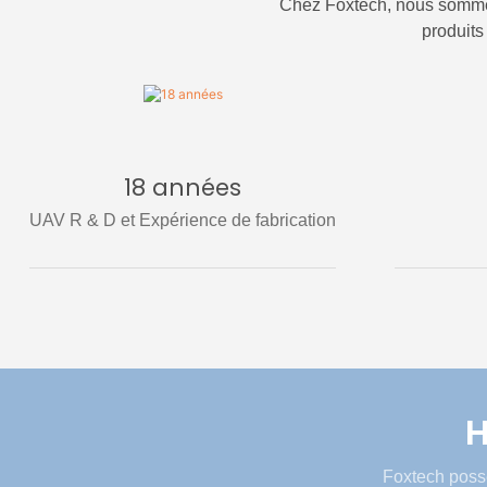
Chez Foxtech, nous sommes 
produits
18 années
UAV R & D et Expérience de fabrication
H
Foxtech possè