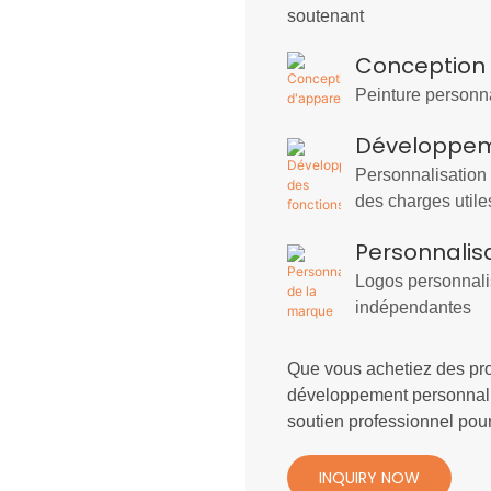
soutenant
Conception
Peinture personn
Développem
Personnalisation 
des charges utile
Personnalis
Logos personnali
indépendantes
Que vous achetiez des pro
développement personnali
soutien professionnel pour
INQUIRY NOW