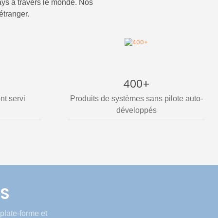
ays à travers le monde. Nos
étranger.
400+
nt servi
Produits de systèmes sans pilote auto-
développés
NS
plate-forme et