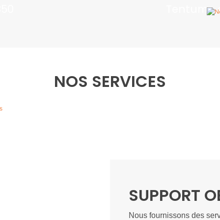
350
Tentume d
L 4K
Nettoyage d
NOS SERVICES
Drone & fourniture d'accessoires
Nous fournissons une gamme complète de drones
industriels professionnels, de batteries intelligentes, de
systèmes de contrôle de vol, de charges utiles de
mission, et plus
SUPPORT O
EN SAVOIR PLUS
Nous fournissons des ser