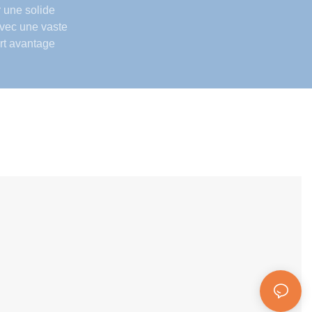
r une solide
vec une vaste
rt avantage