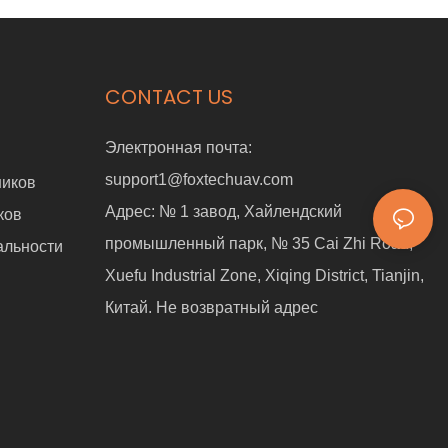
CONTACT US
Электронная почта:
support1@foxtechuav.com
ников
Адрес:
№ 1 завод, Хайлендский
ков
промышленный парк, № 35 Cai Zhi Road,
альности
Xuefu Industrial Zone, Xiqing District, Tianjin,
Китай. Не возвратный адрес