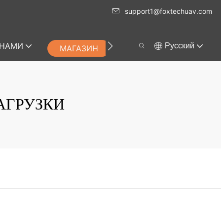
support1@foxtechuav.com
 НАМИ
Pусский
МАГАЗИН
АГРУЗКИ