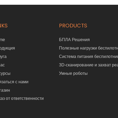
NKS
PRODUCTS
me
БПЛА Решения
одукция
Полезные нагрузки беспилот
луга
Система питания беспилотни
нас
3D-сканирование и захват ре
сурсы
Умные роботы
язаться с нами
газин
аз от ответственности