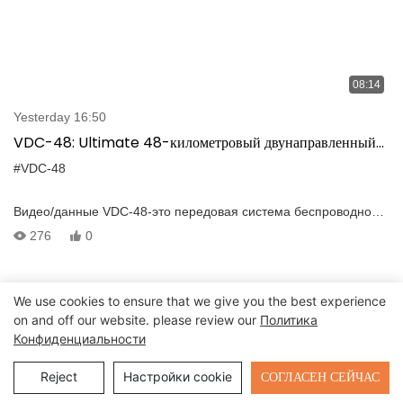
08:14
Yesterday 16:50
VDC-48: Ultimate 48-километровый двунаправленный
видео/передача данных с автоматическим обнаружением
#VDC-48
помех
Видео/данные VDC-48-это передовая система беспроводной
передачи видео/данных TDD с диапазоном передачи MAX 48
276
0
км, которая оснащена обнаружением интерференций в
реальном времени, выборе адаптивной частоты, адаптивной
потоковой передаче битрейта, автоматической повторной
We use cookies to ensure that we give you the best experience
передаче и автоматическом управлении мощностью. Эти
on and off our website. please review our
Политика
возможности значительно повышают его сопротивление
Конфиденциальности
многолучевому и помехам, обеспечивая высокую надежность,
исключительную стабильность и низкую задержку в работе.
Send Inquiry
СОГЛАСЕН СЕЙЧАС
Reject
Настройки cookie